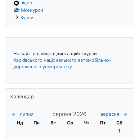
відео
Мої курси
Курси
Блоки
На сайті розміщені дистанційні курси
Харківського національного автомобільно-
дорожнього університету
Пропустити Календар
Календар
серпня 2026
←
липня
вересня
→
Неділя
Понеділок
Вівторок
Середа
Четвер
П'ятниця
Субота
Нд
Пн
Вт
Ср
Чт
Пт
Сб
Немає поді
1