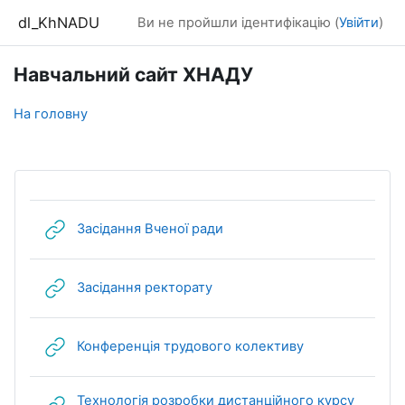
Перейти до головного вмісту
dl_KhNADU
Ви не пройшли ідентифікацію (
Увійти
)
Навчальний сайт ХНАДУ
На головну
URL (веб-посилання)
Засідання Вченої ради
URL (веб-посилання)
Засідання ректорату
URL (веб-посил
Конференція трудового колективу
Технологія розробки дистанційного курсу