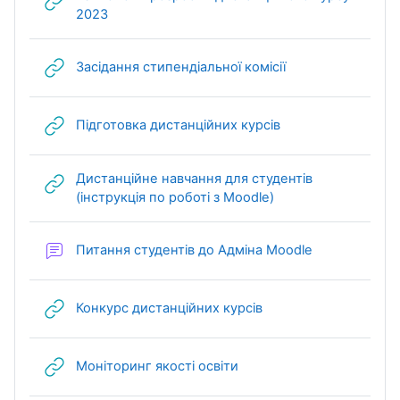
URL (веб-посилання)
2023
URL (веб-посилан
Засідання стипендіальної комісії
URL (веб-посилан
Підготовка дистанційних курсів
Дистанційне навчання для студентів
URL (веб-посиланн
(інструкція по роботі з Moodle)
Форум
Питання студентів до Адміна Moodle
URL (веб-посилання)
Конкурс дистанційних курсів
URL (веб-посилання)
Моніторинг якості освіти