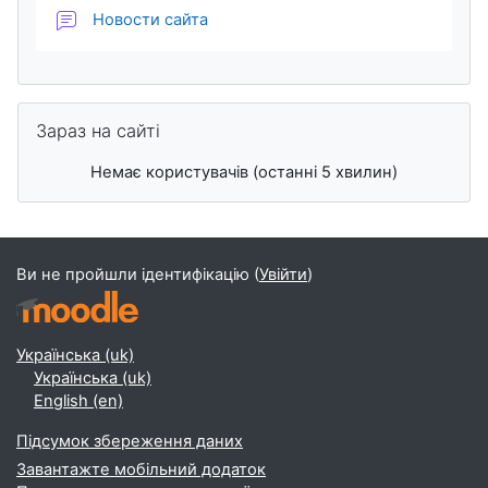
Форум
Новости сайта
Пропустити Зараз на сайті
Зараз на сайті
Немає користувачів (останні 5 хвилин)
Ви не пройшли ідентифікацію (
Увійти
)
Українська ‎(uk)‎
Українська ‎(uk)‎
English ‎(en)‎
Підсумок збереження даних
Завантажте мобільний додаток