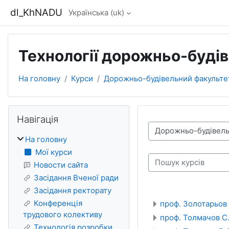
Перейти до головного вмісту
dl_KhNADU
Українська ‎(uk)‎
Технології дорожньо-будіве
На головну
Курси
Дорожньо-будівельний факульте
Блоки
Пропустити Навігація
Навігація
Категорії курсів
На головну
Мої курси
Пошук курсів
Новости сайта
Засідання Вченої ради
Засідання ректорату
Конференція
проф. Золотарьов 
трудового колективу
проф. Толмачов С
Технологія розробки