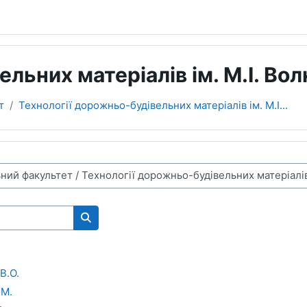
льних матеріалів ім. М.І. Вол
т
Технології дорожньо-будівельних матеріалів ім. М.І...
Пошук курсів
В.О.
.М.