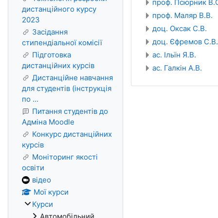
проф. Псюрник В.О
дистанційного курсу
проф. Маляр В.В.
2023
доц. Оксак С.В.
Засідання
доц. Єфремов С.В.
стипендіальної комісії
Підготовка
ас. Ільїн Я.В.
дистанційних курсів
ас. Галкін А.В.
Дистанційне навчання
для студентів (інструкція
по ...
Питання студентів до
Адміна Moodle
Конкурс дистанційних
курсів
Моніторинг якості
освіти
відео
Мої курси
Курси
Автомобільний