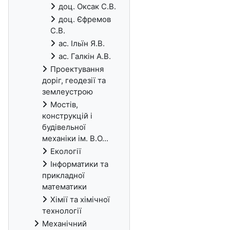
доц. Оксак С.В.
доц. Єфремов
С.В.
ас. Ільїн Я.В.
ас. Галкін А.В.
Проектування
доріг, геодезії та
землеустрою
Мостів,
конструкцій і
будівельної
механіки ім. В.О...
Екології
Інформатики та
прикладної
математики
Хімії та хімічної
технології
Механічний