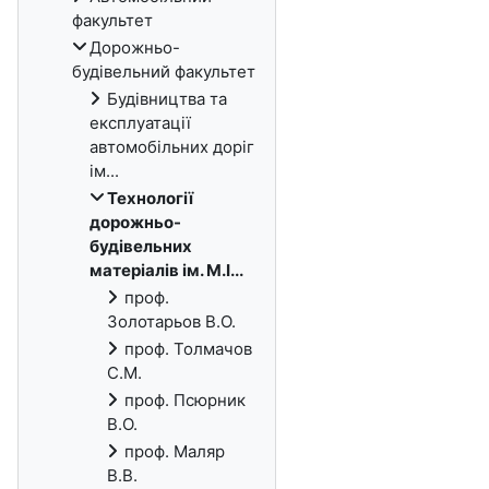
факультет
Дорожньо-
будівельний факультет
Будівництва та
експлуатації
автомобільних доріг
ім...
Технології
дорожньо-
будівельних
матеріалів ім. М.І...
проф.
Золотарьов В.О.
проф. Толмачов
С.М.
проф. Псюрник
В.О.
проф. Маляр
В.В.