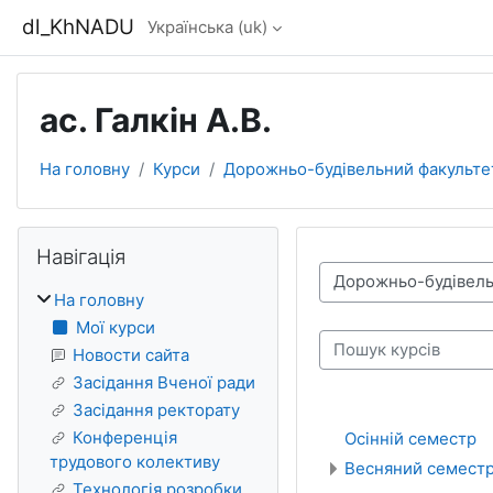
Перейти до головного вмісту
dl_KhNADU
Українська ‎(uk)‎
ас. Галкін А.В.
На головну
Курси
Дорожньо-будівельний факульте
Блоки
Пропустити Навігація
Навігація
Категорії курсів
На головну
Мої курси
Пошук курсів
Новости сайта
Засідання Вченої ради
Засідання ректорату
Конференція
Осінній семестр
трудового колективу
Весняний семест
Технологія розробки