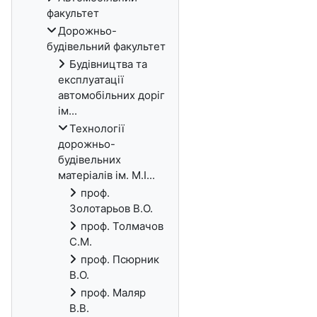
факультет
Дорожньо-
будівельний факультет
Будівництва та
експлуатації
автомобільних доріг
ім...
Технології
дорожньо-
будівельних
матеріалів ім. М.І...
проф.
Золотарьов В.О.
проф. Толмачов
С.М.
проф. Псюрник
В.О.
проф. Маляр
В.В.