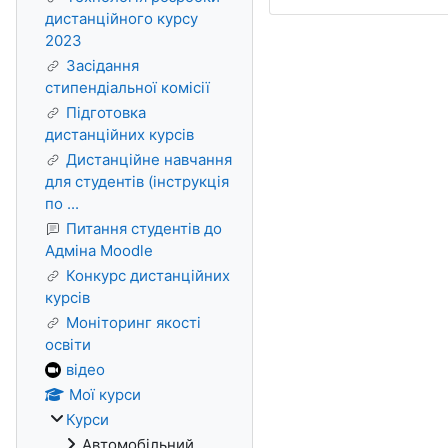
дистанційного курсу
2023
Засідання
стипендіальної комісії
Підготовка
дистанційних курсів
Дистанційне навчання
для студентів (інструкція
по ...
Питання студентів до
Адміна Moodle
Конкурс дистанційних
курсів
Моніторинг якості
освіти
відео
Мої курси
Курси
Автомобільний