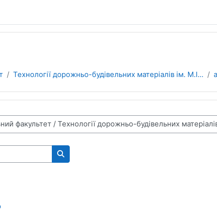
т
Технології дорожньо-будівельних матеріалів ім. М.І...
а
Пошук курсів
р