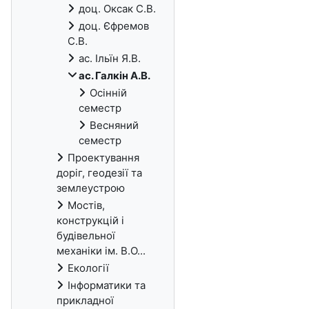
доц. Оксак С.В.
доц. Єфремов
С.В.
ас. Ільїн Я.В.
ас. Галкін А.В.
Осінній
семестр
Весняний
семестр
Проектування
доріг, геодезії та
землеустрою
Мостів,
конструкцій і
будівельної
механіки ім. В.О...
Екології
Інформатики та
прикладної