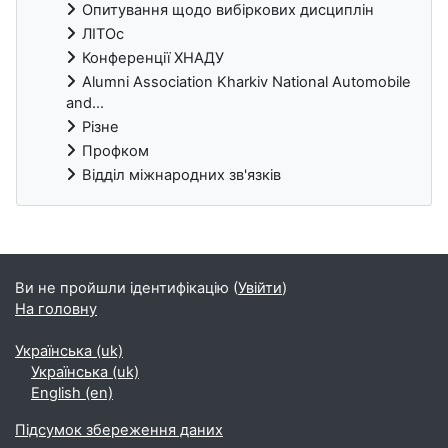
Опитування щодо вибіркових дисциплін
ЛІТОс
Конференції ХНАДУ
Alumni Association Kharkiv National Automobile
and...
Різне
Профком
Відділ міжнародних зв'язків
Блоки
Ви не пройшли ідентифікацію (
Увійти
)
На головну
Українська ‎(uk)‎
Українська ‎(uk)‎
English ‎(en)‎
Підсумок збереження даних