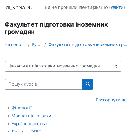
Перейти до головного вмісту
dl_KhNADU
Ви не пройшли ідентифікацію (
Увійти
)
Факультет підготовки іноземних
громадян
На головну
Курси
Факультет підготовки іноземних громадян
Категорії курсів
Пошук курсів
Пошук курсів
Розгорнути всі
Філології
Мовної підготовки
Українознавства
Деканат ФПІГ