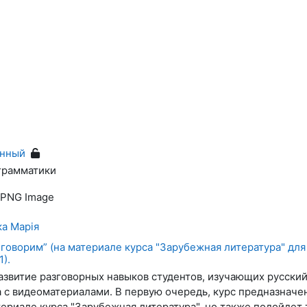
анный
грамматики
ка Марія
говорим” (на материале курса "Зарубежная литература" дл
).
азвитие разговорных навыков студентов, изучающих русский
 с видеоматериалами. В первую очередь, курс предназначен
ериале курса "Зарубежная литература", но также подойдет 