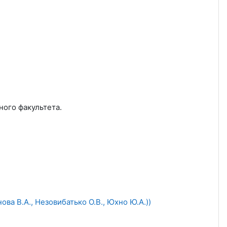
ого факультета.
ва В.А., Незовибатько О.В., Юхно Ю.А.))