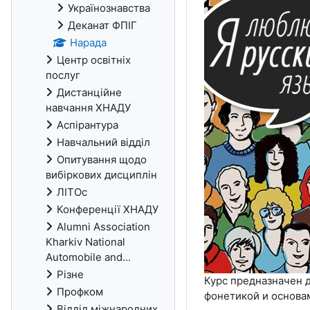
Українознавства
Деканат ФПІГ
Нарада
Центр освітніх
послуг
Дистанційне
навчання ХНАДУ
Аспірантура
Навчальний відділ
Опитування щодо
вибіркових дисциплін
ЛІТОс
Конференції ХНАДУ
Alumni Association
Kharkiv National
Automobile and...
Різне
Курс предназначен
Профком
фонетикой и основа
Відділ міжнародних