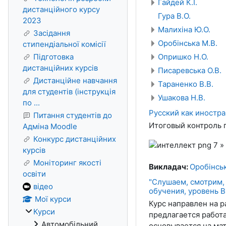
Гайдей К.І.
дистанційного курсу
Гура В.О.
2023
Малихіна Ю.О.
Засідання
Оробінська М.В.
стипендіальної комісії
Підготовка
Опришко Н.О.
дистанційних курсів
Писаревська О.В.
Дистанційне навчання
Тараненко В.В.
для студентів (інструкція
Ушакова Н.В.
по ...
Русский как иностр
Питання студентів до
Итоговый контроль 
Адміна Moodle
Конкурс дистанційних
курсів
Моніторинг якості
Викладач:
Оробінсь
освіти
"Слушаем, смотрим, 
відео
обучения, уровень В1
Мої курси
Курс направлен на р
Курси
предлагается работа
Автомобільний
основывается на мат