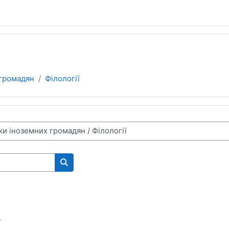
 громадян
Філології
Пошук курсів
.