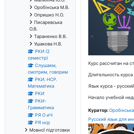
Оробінська М.В.
Опришко Н.О.
Писаревська
О.В.
Тараненко В.В.
Ушакова Н.В.
РКИ (2
семестр)
Курс рассчитан на 
Слушаем,
смотрим, говорим
Длительность курса 
РКИ. НСР.
Язык курса - русский
Математика
РКИ
Начало учебной нед
РКИ-
Грамматика
Куратор:
Оробінська
РЯ О иЧ
Русский язык для ин
РЯ нср
Мовної підготовки