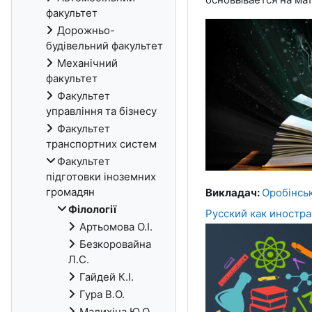
факультет
Дорожньо-
будівельний факультет
Механічний
факультет
Факультет
управління та бізнесу
Факультет
транспортних систем
Факультет
підготовки іноземних
громадян
Викладач:
Оробінсь
Філології
Русский как иностр
Артьомова О.І.
Безкоровайна
Л.С.
Гайдей К.І.
Гура В.О.
Малихіна Ю.О.