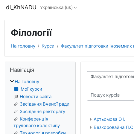
Перейти до головного вмісту
dl_KhNADU
Українська ‎(uk)‎
Філології
На головну
Курси
Факультет підготовки іноземних
Блоки
Пропустити Навігація
Навігація
Категорії курсів
На головну
Мої курси
Пошук курсів
Новости сайта
Засідання Вченої ради
Засідання ректорату
Конференція
Артьомова О.І.
трудового колективу
Безкоровайна Л.С
Технологія розробки