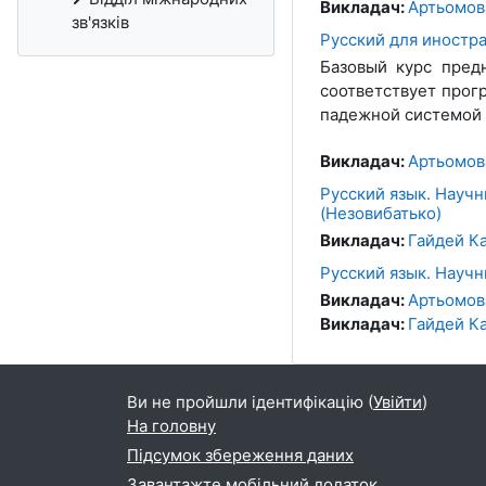
Викладач:
Артьомов
зв'язків
Русский для иностра
Базовый курс пред
соответствует прог
падежной системой 
Викладач:
Артьомов
Русский язык. Научн
(Незовибатько)
Викладач:
Гайдей К
Русский язык. Научн
Викладач:
Артьомов
Викладач:
Гайдей К
Ви не пройшли ідентифікацію (
Увійти
)
На головну
Підсумок збереження даних
Завантажте мобільний додаток