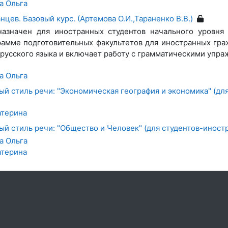
а Ольга
нцев. Базовый курс. (Артемова О.И.,Тараненко В.В.)
назначен для иностранных студентов начального уровня
рамме подготовительных факультетов для иностранных гра
русского языка и включает работу с грамматическими упра
а Ольга
ый стиль речи: "Экономическая география и экономика" (дл
атерина
ый стиль речи: "Общество и Человек" (для студентов-иност
а Ольга
атерина