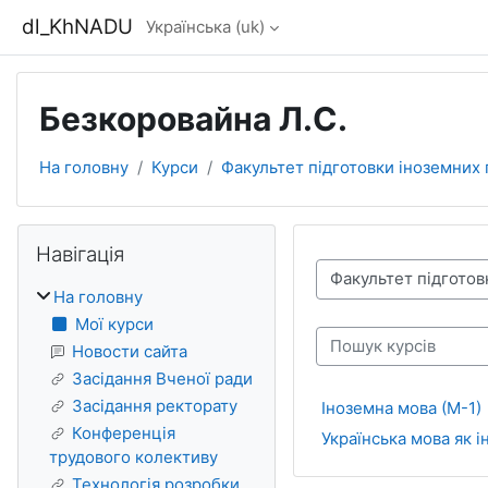
Перейти до головного вмісту
dl_KhNADU
Українська ‎(uk)‎
Безкоровайна Л.С.
На головну
Курси
Факультет підготовки іноземних
Блоки
Пропустити Навігація
Навігація
Категорії курсів
На головну
Мої курси
Пошук курсів
Новости сайта
Засідання Вченої ради
Засідання ректорату
Іноземна мова (М-1)
Конференція
Українська мова як і
трудового колективу
Технологія розробки