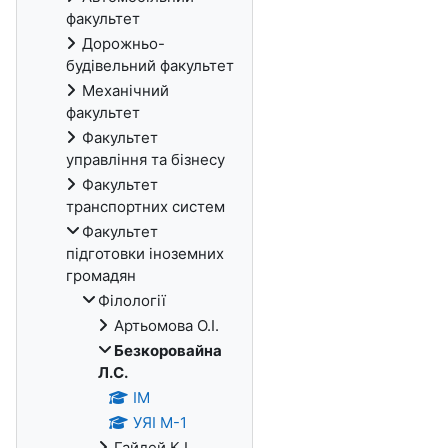
факультет
Дорожньо-
будівельний факультет
Механічний
факультет
Факультет
управління та бізнесу
Факультет
транспортних систем
Факультет
підготовки іноземних
громадян
Філології
Артьомова О.І.
Безкоровайна
Л.С.
ІМ
УЯІ М-1
Гайдей К.І.