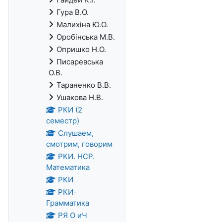
Гура В.О.
Малихіна Ю.О.
Оробінська М.В.
Опришко Н.О.
Писаревська
О.В.
Тараненко В.В.
Ушакова Н.В.
РКИ (2
семестр)
Слушаем,
смотрим, говорим
РКИ. НСР.
Математика
РКИ
РКИ-
Грамматика
РЯ О иЧ