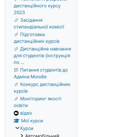
дистанційного курсу
2023
Засідання
стипендіальної комісії
Підготовка
дистанційних курсів
Дистанційне навчання
для студентів (інструкція
по ...
Питання студентів до
Адміна Moodle
Конкурс дистанційних
курсів
Моніторинг якості
освіти
відео
Мої курси
Курси
Автомобільний