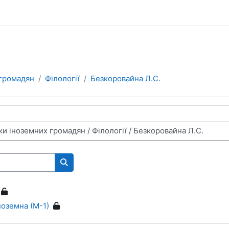
 громадян
Філології
Безкоровайна Л.С.
Пошук курсів
ноземна (М-1)