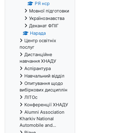
РЯ нср
Мовної підготовки
Українознавства
Деканат ФПІГ
Нарада
Центр освітніх
послуг
Дистанційне
навчання ХНАДУ
Аспірантура
Навчальний відділ
Опитування щодо
вибіркових дисциплін
ЛІТОс
Конференції ХНАДУ
Alumni Association
Kharkiv National
Automobile and...
Різне