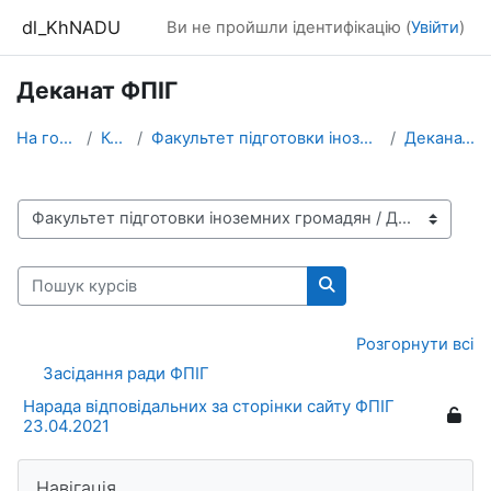
Перейти до головного вмісту
dl_KhNADU
Ви не пройшли ідентифікацію (
Увійти
)
Деканат ФПІГ
На головну
Курси
Факультет підготовки іноземних громадян
Деканат ФПІГ
Категорії курсів
Пошук курсів
Пошук курсів
Розгорнути всі
Засідання ради ФПІГ
Нарада відповідальних за сторінки сайту ФПІГ
23.04.2021
Блоки
Пропустити Навігація
Навігація