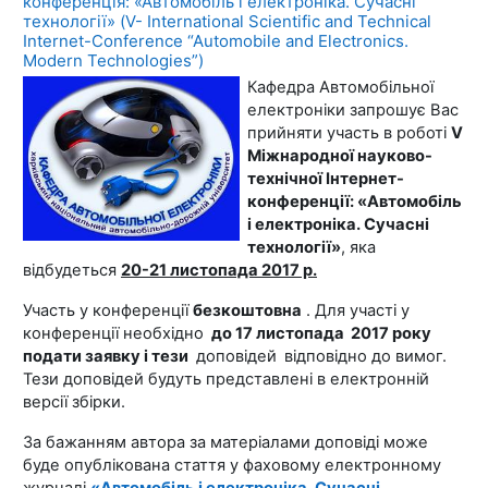
конференція: «Автомобіль і електроніка. Сучасні
технології» (V- International Scientific and Technical
Internet-Conference “Automobile and Electronics.
Modern Technologies”)
Кафедра Автомобільної
електроніки запрошує Вас
прийняти участь в роботі
V
Міжнародної науково-
технічної Інтернет-
конференції: «Автомобіль
і електроніка.
Сучасні
технології»
, яка
відбудеться
20-21 листопада 2017 р.
Участь у конференції
безкоштовна
.
Для участі у
конференції необхідно
до
17 листопада
2017 року
подати заявку і тези
доповідей
відповідно до вимог.
Тези доповідей будуть представлені в електронній
версії збірки.
За бажанням автора за матеріалами доповіді може
буде опублікована стаття у фаховому електронному
журналі
«Автомобіль і електроніка.
Сучасні