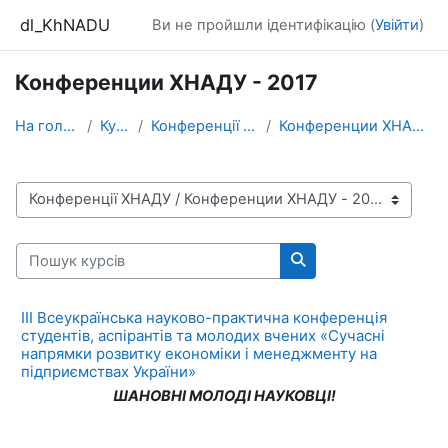
Перейти до головного вмісту
dl_KhNADU
Ви не пройшли ідентифікацію (
Увійти
)
Конференции ХНАДУ - 2017
На головну
Курси
Конференції ХНАДУ
Конференции ХНАДУ - 2017
Категорії курсів
Пошук курсів
Пошук курсів
ІІІ Всеукраїнська науково-практична конференція
студентів, аспірантів та молодих вчених «Сучасні
напрямки розвитку економіки і менеджменту на
підприємствах України»
ШАНОВНІ МОЛОДІ НАУКОВЦІ!