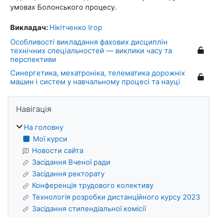
умовах Болонського процесу.
Викладач:
Нікітченко Ігор
Особливості викладання фахових дисциплін
технічних спеціальностей — виклики часу та
перспективи
Синергетика, мехатроніка, телематика дорожніх
машин і систем у навчальному процесі та науці
Блоки
Пропустити Навігація
Навігація
На головну
Мої курси
Новости сайта
Засідання Вченої ради
Засідання ректорату
Конференція трудового колективу
Технологія розробки дистанційного курсу 2023
Засідання стипендіальної комісії