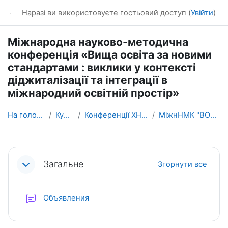
Перейти до головного вмісту
dl_KhNADU
Наразі ви використовуєте гостьовий доступ (
Увійти
)
Міжнародна науково-методична
конференція «Вища освіта за новими
стандартами : виклики у контексті
діджиталізації та інтеграції в
міжнародний освітній простір»
На головну
Курси
Конференції ХНАДУ
МіжнНМК "ВОЗНС"
Схема розділу
Загальне
Згорнути все
Форум
Объявления