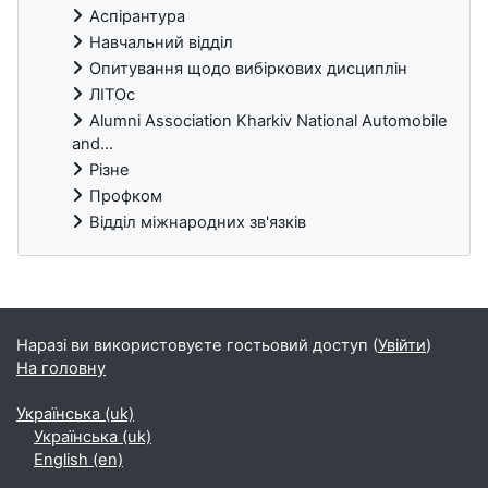
Аспірантура
Навчальний відділ
Опитування щодо вибіркових дисциплін
ЛІТОс
Alumni Association Kharkiv National Automobile
and...
Різне
Профком
Відділ міжнародних зв'язків
Блоки
Наразі ви використовуєте гостьовий доступ (
Увійти
)
На головну
Українська ‎(uk)‎
Українська ‎(uk)‎
English ‎(en)‎