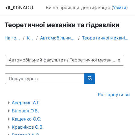
Перейти до головного вмісту
dl_KhNADU
Ви не пройшли ідентифікацію (
Увійти
)
Теоретичної механіки та гідравліки
На головну
Курси
Автомобільний факультет
Теоретичної механіки та гідравліки
Категорії курсів
Пошук курсів
Пошук курсів
Розгорнути всі
Авершин А.Г.
Біловол О.В.
Кащенко О.О.
Красніков С.В.