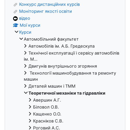
Конкурс дистанційних курсів
Моніторинг якості освіти
відео
Мої курси
Курси
Автомобільний факультет
Автомобілів ім. А.Б. Гредескула
Технічної експлуатації і сервісу автомобілів
ім. М...
Двигунів внутрішнього згоряння
Технології машинобудування та ремонту
машин
Деталей машин і ТММ
Теоретичної механіки та гідравліки
Авершин А.Г.
Біловол О.В.
Кащенко О.О.
Красніков С.В.
Роговий А.С.