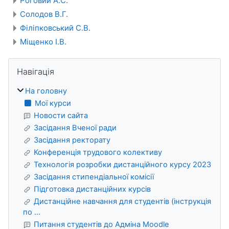
Роговий А.С.
Солодов В.Г.
Філіпковський С.В.
Міщенко І.В.
Блоки
Пропустити Навігація
Навігація
На головну
Мої курси
Новости сайта
Засідання Вченої ради
Засідання ректорату
Конференція трудового колективу
Технологія розробки дистанційного курсу 2023
Засідання стипендіальної комісії
Підготовка дистанційних курсів
Дистанційне навчання для студентів (інструкція
по ...
Питання студентів до Адміна Moodle