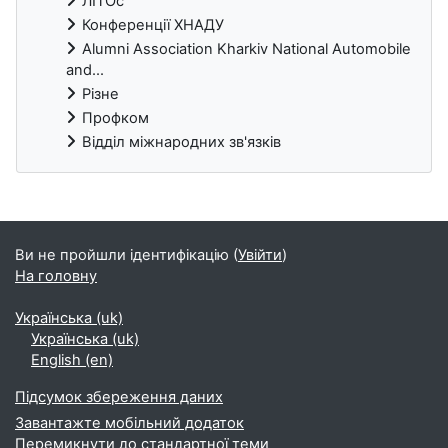
ЛІТОс
Конференції ХНАДУ
Alumni Association Kharkiv National Automobile
and...
Різне
Профком
Відділ міжнародних зв'язків
Блоки
Ви не пройшли ідентифікацію (
Увійти
)
На головну
Українська ‎(uk)‎
Українська ‎(uk)‎
English ‎(en)‎
Підсумок збереження даних
Завантажте мобільний додаток
Перемикнути до стандартної теми