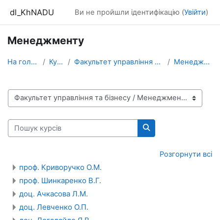
Перейти до головного вмісту
dl_KhNADU
Ви не пройшли ідентифікацію (
Увійти
)
Менеджменту
На головну
Курси
Факультет управління та бізнесу
Менеджменту
Категорії курсів
Пошук курсів
Пошук курсів
Розгорнути всі
проф. Криворучко О.М.
проф. Шинкаренко В.Г.
доц. Ачкасова Л.М.
доц. Левченко О.П.