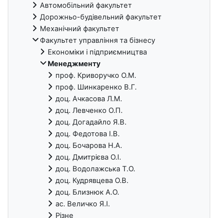
Автомобільний факультет
Дорожньо-будівельний факультет
Механічний факультет
Факультет управління та бізнесу
Економіки i підприємництва
Менеджменту
проф. Криворучко О.М.
проф. Шинкаренко В.Г.
доц. Ачкасова Л.М.
доц. Левченко О.П.
доц. Догадайло Я.В.
доц. Федотова І.В.
доц. Бочарова Н.А.
доц. Дмитрієва О.І.
доц. Водолажська Т.О.
доц. Кудрявцева О.В.
доц. Близнюк А.О.
ас. Величко Я.І.
Різне