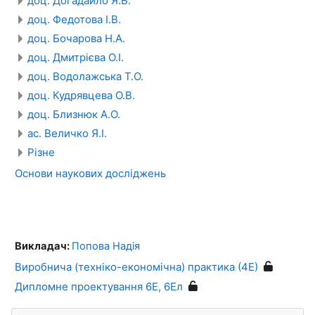
доц. Догадайло Я.В.
доц. Федотова І.В.
доц. Бочарова Н.А.
доц. Дмитрієва О.І.
доц. Водолажська Т.О.
доц. Кудрявцева О.В.
доц. Близнюк А.О.
ас. Величко Я.І.
Різне
Основи наукових досліджень
Викладач:
Попова Надія
Виробнича (техніко-економічна) практика (4Е)
Дипломне проектування 6Е, 6Ел
Пропустити Навігація