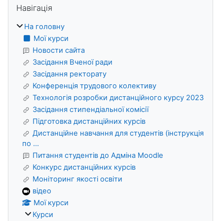
Блоки
Навігація
На головну
Мої курси
Новости сайта
Засідання Вченої ради
Засідання ректорату
Конференція трудового колективу
Технологія розробки дистанційного курсу 2023
Засідання стипендіальної комісії
Підготовка дистанційних курсів
Дистанційне навчання для студентів (інструкція
по ...
Питання студентів до Адміна Moodle
Конкурс дистанційних курсів
Моніторинг якості освіти
відео
Мої курси
Курси