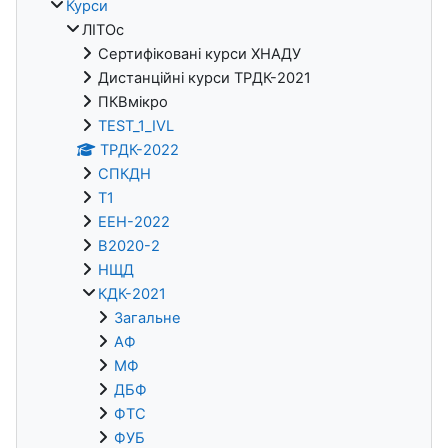
Курси
ЛІТОс
Сертифіковані курси ХНАДУ
Дистанційні курси ТРДК-2021
ПКВмікро
TEST_1_IVL
ТРДК-2022
СПКДН
Т1
ЕЕН-2022
В2020-2
НЩД
КДК-2021
Загальне
АФ
МФ
ДБФ
ФТС
ФУБ