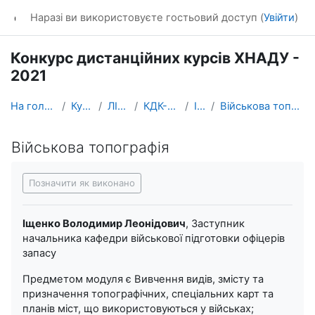
Перейти до головного вмісту
dl_KhNADU
Наразі ви використовуєте гостьовий доступ (
Увійти
)
Конкурс дистанційних курсів ХНАДУ -
2021
На головну
Курси
ЛІТОс
КДК-2021
ІТВ
Військова топографія
Військова топографія
Умови завершення
Позначити як виконано
Іщенко Володимир Леонідович
, Заступник
начальника кафедри військової підготовки офіцерів
запасу
Предметом модуля є Вивчення видів, змісту та
призначення топографічних, спеціальних карт та
планів міст, що використовуються у військах;