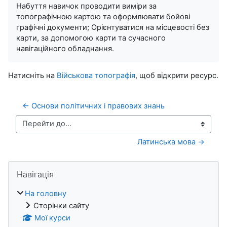
Набуття навичок проводити виміри за
топографічною картою та оформлювати бойові
графічні документи; Орієнтуватися на місцевості без
карти, за допомогою карти та сучасного
навігаційного обладнання.
Натисніть на
Військова топографія
, щоб відкрити ресурс.
← Основи політичних і правових знань
Перейти до...
Латинська мова →
Блоки
Пропустити Навігація
Навігація
На головну
Сторінки сайту
Мої курси