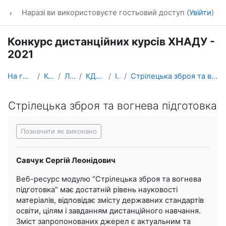
Перейти до головного вмісту
dl_KhNADU
Наразі ви використовуєте гостьовий доступ (
Увійти
)
Конкурс дистанційних курсів ХНАДУ -
2021
На головну
Курси
ЛІТОс
КДК-2021
ІТВ
Стрілецька зброя та вогнева підготовка
Стрілецька зброя та вогнева підготовка
Умови завершення
Позначити як виконано
Савчук Сергій Леонідович
Веб-ресурс модулю “Стрілецька зброя та вогнева
підготовка” має достатній рівень науковості
матеріалів, відповідає змісту державних стандартів
освіти, цілям і завданням дистанційного навчання.
Зміст запропонованих джерел є актуальним та