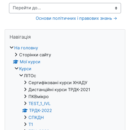
Перейти до...
Основи політичних і правових знань →
Блоки
Пропустити Навігація
Навігація
На головну
Сторінки сайту
Мої курси
Курси
ЛІТОс
Сертифіковані курси ХНАДУ
Дистанційні курси ТРДК-2021
ПКВмікро
TEST_1_IVL
ТРДК-2022
СПКДН
Т1