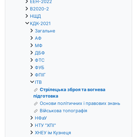
ЕЕН-2022
В2020-2
НЩД
КДК-2021
Загальне
АФ
МФ
ДБФ
ФТС
ФУБ
ФПІГ
ІТВ
Стрілецька зброя та вогнева
підготовка
Основи політичних і правових знань
Військова топографія
НФаУ
НТУ "ХПІ"
ХНЕУ ім Кузнеця