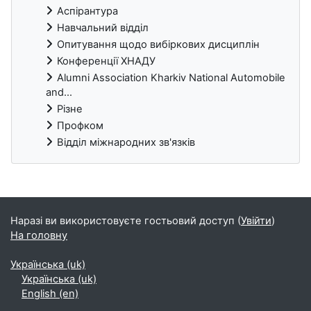
Аспірантура
Навчальний відділ
Опитування щодо вибіркових дисциплін
Конференції ХНАДУ
Alumni Association Kharkiv National Automobile
and...
Різне
Профком
Відділ міжнародних зв'язків
Блоки
Наразі ви використовуєте гостьовий доступ (
Увійти
)
На головну
Українська ‎(uk)‎
Українська ‎(uk)‎
English ‎(en)‎