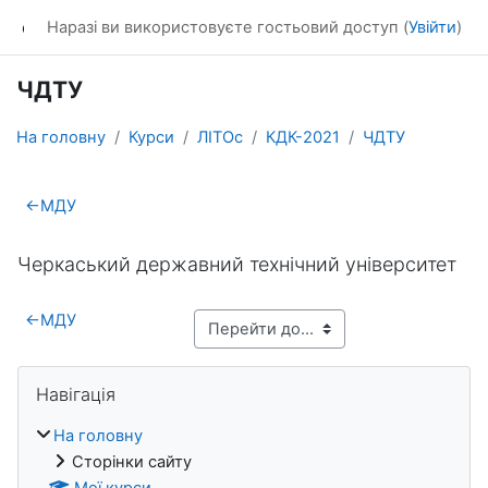
Перейти до головного вмісту
dl_KhNADU
Наразі ви використовуєте гостьовий доступ (
Увійти
)
ЧДТУ
На головну
Курси
ЛІТОс
КДК-2021
ЧДТУ
Схема розділу
←
МДУ
Черкаський державний технічний університет
←
МДУ
Блоки
Пропустити Навігація
Навігація
На головну
Сторінки сайту