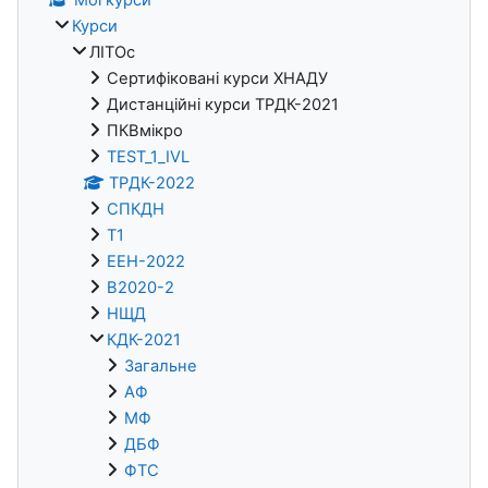
Мої курси
Курси
ЛІТОс
Сертифіковані курси ХНАДУ
Дистанційні курси ТРДК-2021
ПКВмікро
TEST_1_IVL
ТРДК-2022
СПКДН
Т1
ЕЕН-2022
В2020-2
НЩД
КДК-2021
Загальне
АФ
МФ
ДБФ
ФТС