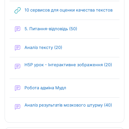
URL (ве
10 сервисов для оценки качества текстов
Форум
5. Питання-відповідь (50)
Форум
Аналіз тексту (20)
Форум
H5P урок - Інтерактивне зображення (20)
Форум
Робота адміна Мудл
Форум
Аналіз результатів мозкового штурму (40)