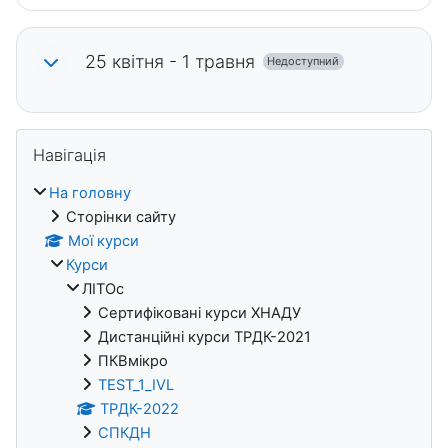
25 квітня - 1 травня
Недоступний
Блоки
Пропустити Навігація
Навігація
На головну
Сторінки сайту
Мої курси
Курси
ЛІТОс
Сертифіковані курси ХНАДУ
Дистанційні курси ТРДК-2021
ПКВмікро
TEST_1_IVL
ТРДК-2022
СПКДН