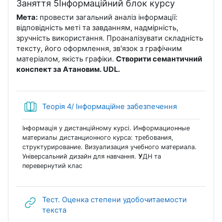
Заняття 5Інформаційний блок курсу
Мета:
провести загальний аналіз інформації:
відповідність меті та завданням, надмірність,
зручність використання. Проаналізувати складність
тексту, його оформлення, зв'язок з графічним
матеріалом, якість графіки.
Створити семантичний
конспект за Атановим. UDL.
Книга
Теорія 4/ Інформаційне забезпечення
Інформація у дистанційному курсі. Информационные
материалы дистанционного курса: требования,
структурирование. Визуализация учебного материала.
Універсальний дизайн для навчання.
У
ДН та
перевернутий клас
Тест. Оценка степени удобочитаемости
URL (веб-посилання)
текста