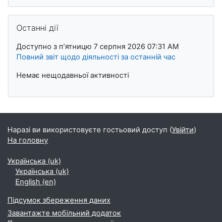
Пропустити Останні дії
Останні дії
Доступно з пʼятницю 7 серпня 2026 07:31 AM
Повний звіт щодо діяльності за останній час
Немає нещодавньої активності
Наразі ви використовуєте гостьовий доступ (
Увійти
)
На головну
Українська ‎(uk)‎
Українська ‎(uk)‎
English ‎(en)‎
Підсумок збереження даних
Завантажте мобільний додаток