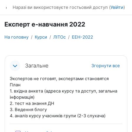
Перейти до головного вмісту
dl_KhNADU
Наразі ви використовуєте гостьовий доступ (
Увійти
)
Експерт е-навчання 2022
На головну
Курси
ЛІТОс
ЕЕН-2022
Схема розділу
Загальне
Згорнути все
Экспертов не готовят, экспертами становятся
План
1. вхідна анкета (адреса курсу та доступ, загальна
інформація)
2. тест на знання ДН
3. Ведення блогу
4. аналіз курсу учасників групи (2-3 слухача)