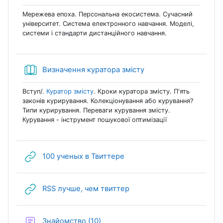
Мережева епоха. Персональна екосистема. Сучасний
університет. Система електронного навчання. Моделі,
системи і стандарти дистанційного навчання.
Книга
Визначення куратора змісту
Вступ/.
Куратор змісту
. Кроки куратора змісту. П'ять
законів курирування. Колекціонування або курування?
Типи курирування. Переваги курування змісту.
Курування - інструмент пошукової оптимізації
URL (веб-посилання)
100 ученых в Твиттере
URL (веб-посилання)
RSS лучше, чем твиттер
Форум
Знайомство (10)