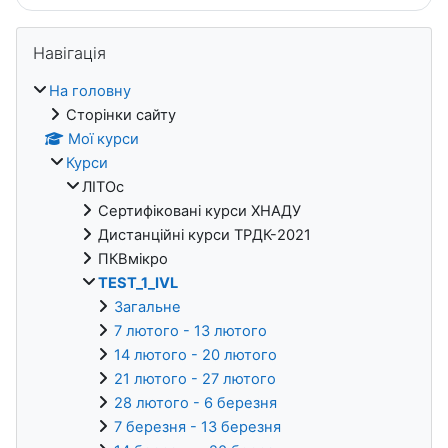
Блоки
Пропустити Навігація
Навігація
На головну
Сторінки сайту
Мої курси
Курси
ЛІТОс
Сертифіковані курси ХНАДУ
Дистанційні курси ТРДК-2021
ПКВмікро
TEST_1_IVL
Загальне
7 лютого - 13 лютого
14 лютого - 20 лютого
21 лютого - 27 лютого
28 лютого - 6 березня
7 березня - 13 березня