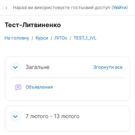
Перейти до головного вмісту
dl_KhNADU
Наразі ви використовуєте гостьовий доступ (
Увійти
)
Тест-Литвиненко
На головну
Курси
ЛІТОс
TEST_1_IVL
Схема розділу
Загальне
Згорнути все
Форум
Объявления
7 лютого - 13 лютого