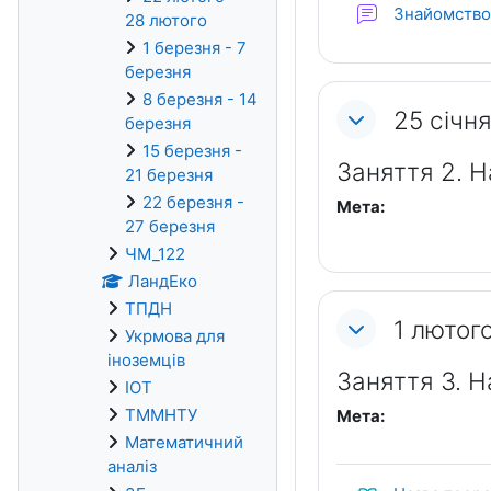
Знайомство
28 лютого
1 березня - 7
березня
8 березня - 14
25 січня
березня
15 березня -
Заняття 2. Н
21 березня
22 березня -
Мета:
27 березня
ЧМ_122
ЛандЕко
ТПДН
1 лютого
Укрмова для
іноземців
Заняття 3. Н
ІОТ
ТММНТУ
Мета:
Математичний
аналіз