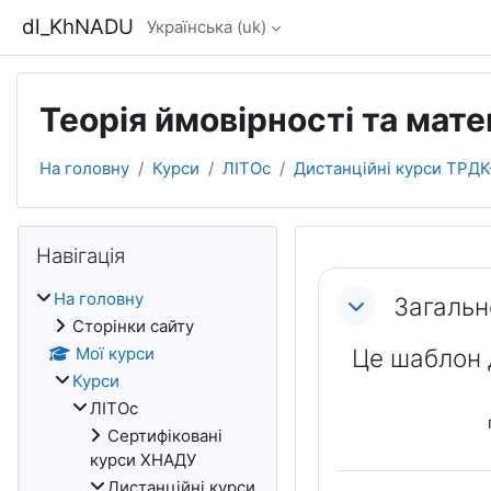
Перейти до головного вмісту
dl_KhNADU
Українська ‎(uk)‎
Теорія ймовірності та мат
На головну
Курси
ЛІТОс
Дистанційні курси ТРДК
Блоки
Пропустити Навігація
Навігація
Схема роз
На головну
Загальн
Сторінки сайту
Мої курси
Це шаблон 
Курси
ЛІТОс
Сертифіковані
курси ХНАДУ
Дистанційні курси