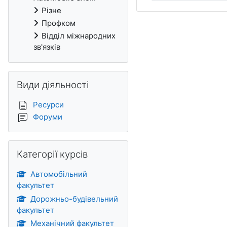
Різне
Профком
Відділ міжнародних
зв'язків
Пропустити Види діяльності
Види діяльності
Ресурси
Форуми
Пропустити Категорії курсів
Категорії курсів
Автомобільний
факультет
Дорожньо-будівельний
факультет
Механічний факультет