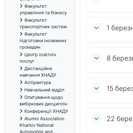
Факультет
управління та бізнесу
Факультет
1 берез
транспортних систем
Факультет
підготовки іноземних
громадян
Центр освітніх
8 берез
послуг
Дистанційне
навчання ХНАДУ
Аспірантура
15 бере
Навчальний відділ
Опитування щодо
вибіркових дисциплін
Конференції ХНАДУ
22 бере
Alumni Association
Kharkiv National
Automobile and...