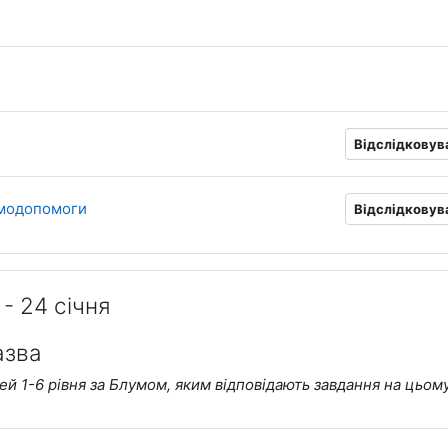
Форум
я
Форум
я
га
Відслідковув
ємодопомоги
Відслідковув
 - 24 січня
азва
ей 1-6 рівня за Блумом, яким відповідають завдання на цьом