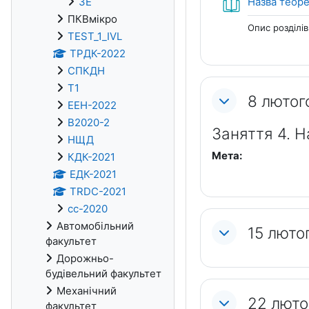
ЗЕ
Назва теоре
ПКВмікро
Опис розділів
TEST_1_IVL
ТРДК-2022
СПКДН
Т1
8 лютог
ЕЕН-2022
В2020-2
Заняття 4. 
НЩД
Мета:
КДК-2021
ЕДК-2021
TRDC-2021
cc-2020
Автомобільний
15 лютог
факультет
Дорожньо-
будівельний факультет
Механічний
22 люто
факультет