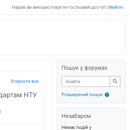
Наразі ви використовуєте гостьовий доступ (
Увійти
)
Блоки
Пропустити Пошук у форумах
Пошук у форумах
Знайти
Згорнути все
Знайти
ндартам НТУ
Розширений пошук
Пропустити Незабаром
И
Незабаром
Немає подій у