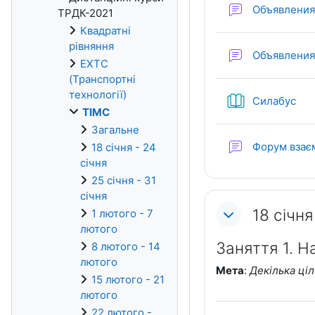
Объявлени
ТРДК-2021
Квадратні
рівняння
Объявлени
ЕХТС
(Транспортні
технології)
Кни
Силабус
ТІМС
Загальне
Форум вза
18 січня - 24
січня
25 січня - 31
січня
18 січня
1 лютого - 7
лютого
Заняття 1. Н
8 лютого - 14
лютого
Мета
:
Декілька ціл
15 лютого - 21
лютого
22 лютого -