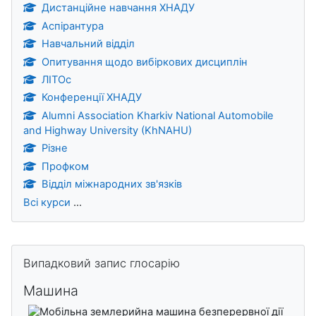
Дистанційне навчання ХНАДУ
Аспірантура
Навчальний відділ
Опитування щодо вибіркових дисциплін
ЛІТОс
Конференції ХНАДУ
Alumni Association Kharkiv National Automobile
and Highway University (KhNAHU)
Різне
Профком
Відділ міжнародних зв'язків
Всі курси
...
Блоки
Пропустити Випадковий запис глосарію
Випадковий запис глосарію
Машина