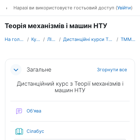
Перейти до головного вмісту
dl_KhNADU
Наразі ви використовуєте гостьовий доступ (
Увійти
)
Теорія механізмів і машин НТУ
На головну
Курси
ЛІТОс
Дистанційні курси ТРДК-2021
ТММНТУ
Схема розділу
Загальне
Згорнути все
Дистанційний курс з Теорії механізмів і
машин НТУ
Форум
Об'ява
Книга
Сілабус