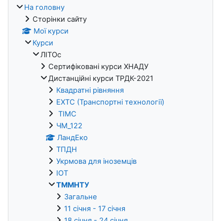
На головну
Сторінки сайту
Мої курси
Курси
ЛІТОс
Сертифіковані курси ХНАДУ
Дистанційні курси ТРДК-2021
Квадратні рівняння
ЕХТС (Транспортні технології)
ТІМС
ЧМ_122
ЛандЕко
ТПДН
Укрмова для іноземців
ІОТ
ТММНТУ
Загальне
11 січня - 17 січня
18 січня - 24 січня