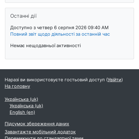
Пропустити Останні дії
Останні дії
Доступно з четвер 6 серпня 2026 09:40 AM
Повний звіт щодо діяльності за останній час
Немає нещодавньої активності
Наразі ви використовуєте гостьовий доступ (
Увійти
)
На головну
Українська ‎(uk)‎
Українська ‎(uk)‎
English ‎(en)‎
Підсумок збереження даних
Завантажте мобільний додаток
Перемикнути до стандартної теми