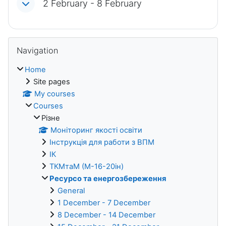
2 February - 8 February
Blocks
Skip Navigation
Navigation
Home
Site pages
My courses
Courses
Різне
Моніторинг якості освіти
Інструкція для работи з ВПМ
ІК
ТКМтаМ (М-16-20ін)
Ресурсо та енергозбереження
General
1 December - 7 December
8 December - 14 December