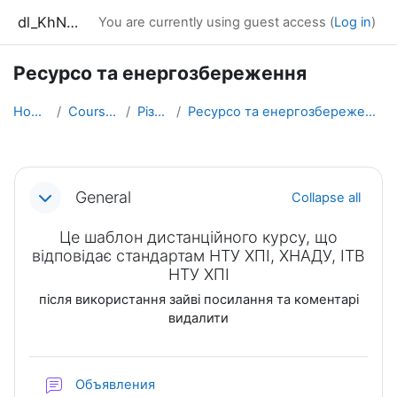
Skip to main content
dl_KhNADU
You are currently using guest access (
Log in
)
Ресурсо та енергозбереження
Home
Courses
Різне
Ресурсо та енергозбереження
Section outline
General
Collapse all
Це шаблон дистанційного курсу, що
відповідає стандартам НТУ ХПІ, ХНАДУ, ІТВ
НТУ ХПІ
після використання зайві посилання та коментарі
видалити
Forum
Объявления