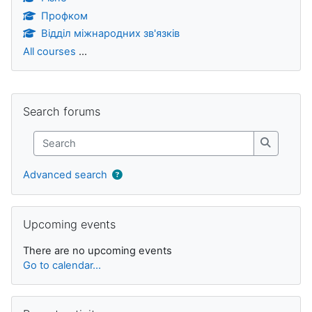
Профком
Відділ міжнародних зв'язків
All courses
...
Blocks
Skip Search forums
Search forums
Search
Search
Advanced search
Skip Upcoming events
Upcoming events
There are no upcoming events
Go to calendar...
Skip Recent activity