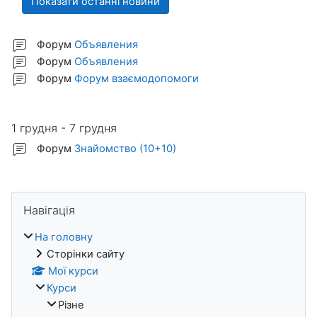
Форум
Объявления
Форум
Объявления
Форум
Форум взаємодопомоги
1 грудня - 7 грудня
Форум
Знайомство (10+10)
Блоки
Пропустити Навігація
Навігація
На головну
Сторінки сайту
Мої курси
Курси
Різне