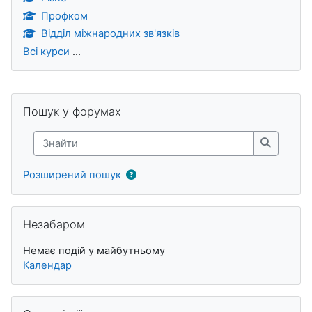
Профком
Відділ міжнародних зв'язків
Всі курси
...
Блоки
Пропустити Пошук у форумах
Пошук у форумах
Знайти
Знайти
Розширений пошук
Пропустити Незабаром
Незабаром
Немає подій у майбутньому
Календар
Пропустити Останні дії