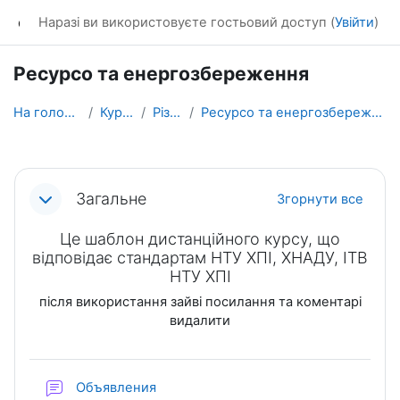
Перейти до головного вмісту
dl_KhNADU
Наразі ви використовуєте гостьовий доступ (
Увійти
)
Ресурсо та енергозбереження
На головну
Курси
Різне
Ресурсо та енергозбереження
Схема розділу
Загальне
Згорнути все
Це шаблон дистанційного курсу, що
відповідає стандартам НТУ ХПІ, ХНАДУ, ІТВ
НТУ ХПІ
після використання зайві посилання та коментарі
видалити
Форум
Объявления