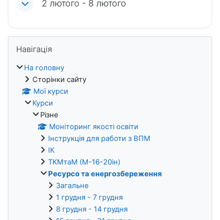
2 лютого - 8 лютого
Блоки
Пропустити Навігація
Навігація
На головну
Сторінки сайту
Мої курси
Курси
Різне
Моніторинг якості освіти
Інструкція для работи з ВПМ
ІК
ТКМтаМ (М-16-20ін)
Ресурсо та енергозбереження
Загальне
1 грудня - 7 грудня
8 грудня - 14 грудня