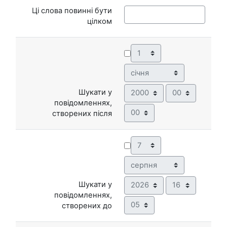
Ці слова повинні бути
цілком
День
Місяць
Рік
Година
Шукати у
повідомленнях,
Хвилина
створених після
День
Місяць
Рік
Година
Шукати у
повідомленнях,
Хвилина
створених до