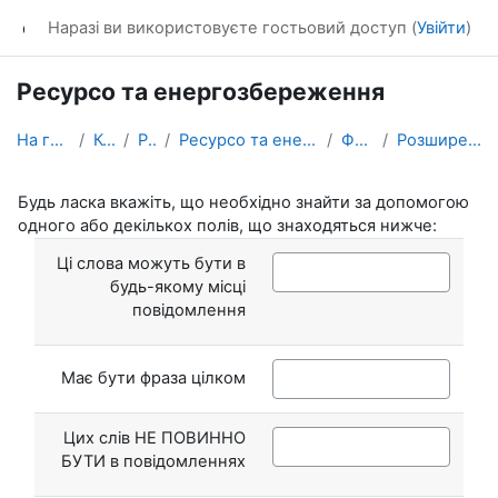
Перейти до головного вмісту
dl_KhNADU
Наразі ви використовуєте гостьовий доступ (
Увійти
)
Ресурсо та енергозбереження
На головну
Курси
Різне
Ресурсо та енергозбереження
Форуми
Розширений пошук
Будь ласка вкажіть, що необхідно знайти за допомогою
одного або декількох полів, що знаходяться нижче:
Ці слова можуть бути в
будь-якому місці
повідомлення
Має бути фраза цілком
Цих слів НЕ ПОВИННО
БУТИ в повідомленнях