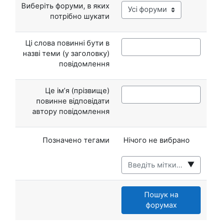
Виберіть форуми, в яких
потрібно шукати
Ці слова повинні бути в
назві теми (у заголовку)
повідомлення
Це ім’я (прізвище)
повинне відповідати
автору повідомлення
Вибрані елементи:
Позначено тегами
Нічого не вибрано
▼
Пошук на
форумах