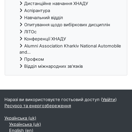
Дистанційне навчання ХНАДУ
Аспірантура
Навчальний відділ
Опитування щодо вибіркових дисциплін
ЛІТОс
Конференції ХНАДУ
Alumni Association Kharkiv National Automobile
and...
Профком
Відділ міжнародних зв'язків
Блоки
Наразі ви використовуєте гостьовий доступ (
Увійти
)
Ресурсо та енергозбереження
Українська ‎(uk)‎
Українська ‎(uk)‎
English ‎(en)‎