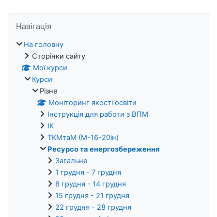
Блоки
Пропустити Навігація
Навігація
На головну
Сторінки сайту
Мої курси
Курси
Різне
Моніторинг якості освіти
Інструкція для работи з ВПМ
ІК
ТКМтаМ (М-16-20ін)
Ресурсо та енергозбереження
Загальне
1 грудня - 7 грудня
8 грудня - 14 грудня
15 грудня - 21 грудня
22 грудня - 28 грудня