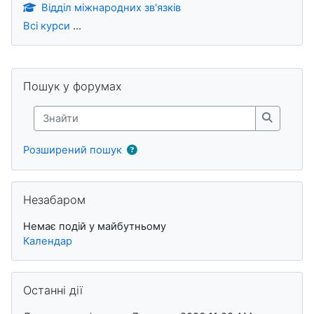
Відділ міжнародних зв'язків
Всі курси
...
Блоки
Пропустити Пошук у форумах
Пошук у форумах
Знайти
Знайти
Розширений пошук
Пропустити Незабаром
Незабаром
Немає подій у майбутньому
Календар
Пропустити Останні дії
Останні дії