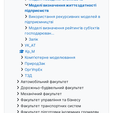
Моделі визначення життєздатності
підприємств
Використання рекурсивних моделей в
підприємництві
Моделі визначення рейтингів суб’єктів
господарюван...
Залік
УК_АТ
Кр_М
Комп'ютерне моделювання
ПриродЗак
ОргУпрЕк
ТЗД
Автомобільний факультет
Дорожньо-будівельний факультет
Механічний факультет
Факультет управління та бізнесу
Факультет транспортних систем
Факультет підготовки іноземних громадян