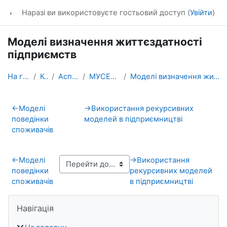
Перейти до головного вмісту
dl_KhNADU
Наразі ви використовуєте гостьовий доступ (
Увійти
)
Моделі визначення життєздатності
підприємств
На головну
Курси
Аспірантура
МУСЕС аспіранти
Моделі визначення життєздатності підприємств
Схема розділу
←
Моделі
→
Використання рекурсивних
поведінки
моделей в підприємництві
споживачів
←
Моделі
→
Використання
поведінки
рекурсивних моделей
споживачів
в підприємництві
Блоки
Пропустити Навігація
Навігація