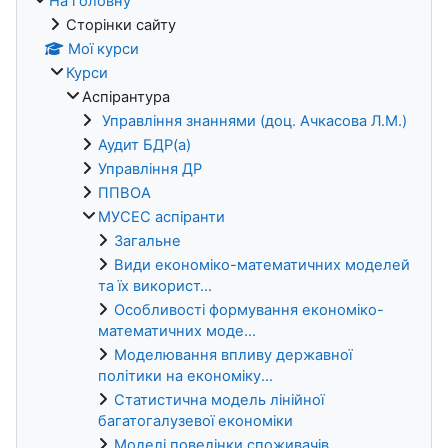
На головну
Сторінки сайту
Мої курси
Курси
Аспірантура
Управління знаннями (доц. Ачкасова Л.М.)
Аудит БДР(а)
Управління ДР
ППВОА
МУСЕС аспіранти
Загальне
Види економіко-математичних моделей
та їх використ...
Особливості формування економіко-
математичних моде...
Моделювання впливу державної
політики на економіку...
Статистична модель лінійної
багатогалузевої економіки
Моделі поведінки споживачів