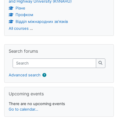
and Highway University (KhNAHU)
Різне
Профком
Відділ міжнародних зв'язків
All courses
...
Blocks
Skip Search forums
Search forums
Search
Search
Advanced search
Skip Upcoming events
Upcoming events
There are no upcoming events
Go to calendar...