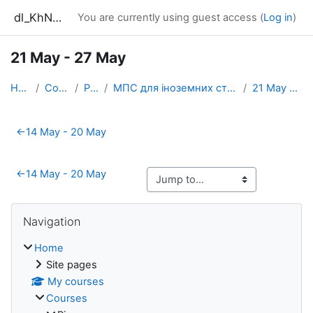
Skip to main content
dl_KhNADU
You are currently using guest access (
Log in
)
21 May - 27 May
Home
Courses
Різне
МПС для іноземних студентів 3 курсу
21 May - 27 May
Section outline
←
14 May - 20 May
←
14 May - 20 May
Blocks
Skip Navigation
Navigation
Home
Site pages
My courses
Courses