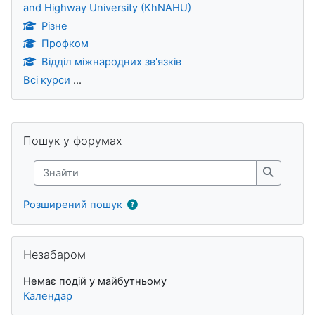
and Highway University (KhNAHU)
Різне
Профком
Відділ міжнародних зв'язків
Всі курси
...
Блоки
Пропустити Пошук у форумах
Пошук у форумах
Знайти
Знайти
Розширений пошук
Пропустити Незабаром
Незабаром
Немає подій у майбутньому
Календар