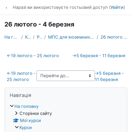
Перейти до головного вмісту
dl_KhNADU
Наразі ви використовуєте гостьовий доступ (
Увійти
)
26 лютого - 4 березня
На головну
Курси
Різне
МПС для іноземних студентів 3 курсу
26 лютого - 4 березня
Схема розділу
←
19 лютого - 25 лютого
→
5 березня - 11 березня
←
19 лютого -
→
5 березня -
25 лютого
11 березня
Блоки
Пропустити Навігація
Навігація
На головну
Сторінки сайту
Мої курси
Курси