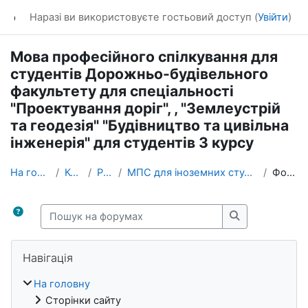
Перейти до головного вмісту
dl_KhNADU
Наразі ви використовуєте гостьовий доступ (
Увійти
)
Мова професійного спілкування для
студентів Дорожньо-будівельного
факультету для спеціальності
"Проектування доріг", , "Землеустрій
та геодезія" "Будівництво та цивільна
інженерія" для студентів 3 курсу
На головну
Курси
Різне
МПС для іноземних студентів 3 курсу
Форуми
Пошук на форумах
Пошук на фор
Блоки
Пропустити Навігація
Навігація
На головну
Сторінки сайту