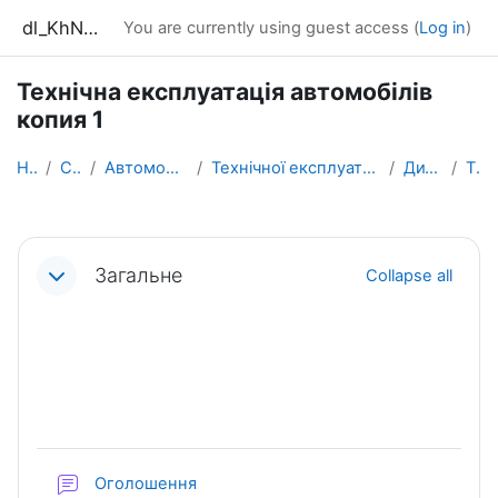
Skip to main content
dl_KhNADU
You are currently using guest access (
Log in
)
Технічна експлуатація автомобілів
копия 1
Home
Courses
Автомобільний факультет
Технічної експлуатації і сервісу автомобілів ім. М...
Дитятьєв О.В.
ТЕАв_1
Section outline
Загальне
Collapse all
Forum
Оголошення