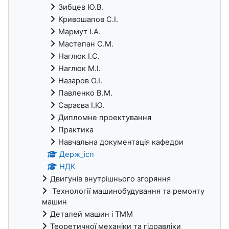
Зибцев Ю.В.
Кривошапов С.І.
Мармут І.А.
Мастепан С.М.
Наглюк І.С.
Наглюк М.І.
Назаров О.І.
Павленко В.М.
Сараєва І.Ю.
Дипломне проектування
Практика
Навчальна документація кафедри
Держ_ісп
НДК
Двигунів внутрішнього згоряння
Технології машинобудування та ремонту
машин
Деталей машин і ТММ
Теоретичної механіки та гідравліки