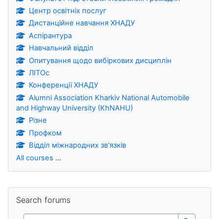
Центр освітніх послуг
Дистанційне навчання ХНАДУ
Аспірантура
Навчальний відділ
Опитування щодо вибіркових дисциплін
ЛІТОс
Конференції ХНАДУ
Alumni Association Kharkiv National Automobile
and Highway University (KhNAHU)
Різне
Профком
Відділ міжнародних зв'язків
All courses
...
Blocks
Skip Search forums
Search forums
Search