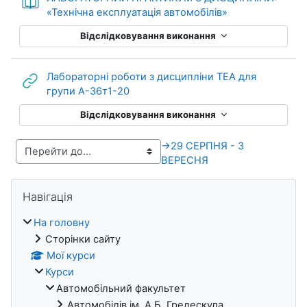
Книга
«Технічна експлуатація автомобілів»
Відслідковування виконання
Лабораторні роботи з дисципліни ТЕА для
URL (веб-посилання)
групи А-36т1-20
Відслідковування виконання
→
29 СЕРПНЯ - 3
ВЕРЕСНЯ
Блоки
Пропустити Навігація
Навігація
На головну
Сторінки сайту
Мої курси
Курси
Автомобільний факультет
Автомобілів ім. А.Б. Гредескула