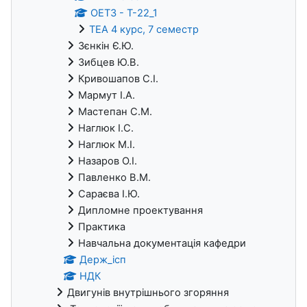
ОЕТЗ - Т-22_1
ТЕА 4 курс, 7 семестр
Зєнкін Є.Ю.
Зибцев Ю.В.
Кривошапов С.І.
Мармут І.А.
Мастепан С.М.
Наглюк І.С.
Наглюк М.І.
Назаров О.І.
Павленко В.М.
Сараєва І.Ю.
Дипломне проектування
Практика
Навчальна документація кафедри
Держ_ісп
НДК
Двигунів внутрішнього згоряння