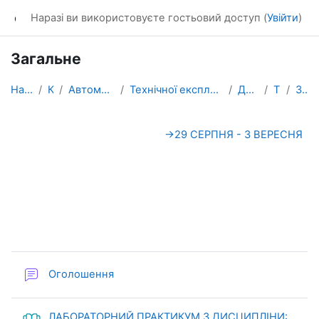
Перейти до головного вмісту
dl_KhNADU
Наразі ви використовуєте гостьовий доступ (
Увійти
)
Загальне
На головну
Курси
Автомобільний факультет
Технічної експлуатації і сервісу автомобілів ім. М...
Дитятьєв О.В.
ТЕАв_1
Загальне
Схема розділу
→
29 СЕРПНЯ - 3 ВЕРЕСНЯ
Форум
Оголошення
ЛАБОРАТОРНИЙ ПРАКТИКУМ З ДИСЦИПЛІНИ: