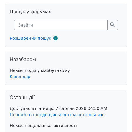
Блоки
Пропустити Пошук у форумах
Пошук у форумах
Знайти
Знайти
Розширений пошук
Пропустити Незабаром
Незабаром
Немає подій у майбутньому
Календар
Пропустити Останні дії
Останні дії
Доступно з пʼятницю 7 серпня 2026 04:50 AM
Повний звіт щодо діяльності за останній час
Немає нещодавньої активності