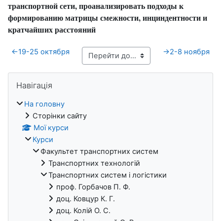
транспортной
сети
,
проанализировать
подходы к
формированию
матрицы
смежности
,
инциндентности
и
кратчайших
расстояний
←
19-25 октября
→
2-8 ноября
Блоки
Пропустити Навігація
Навігація
На головну
Сторінки сайту
Мої курси
Курси
Факультет транспортних систем
Транспортних технологій
Транспортних систем і логістики
проф. Горбачов П. Ф.
доц. Ковцур К. Г.
доц. Колій О. С.