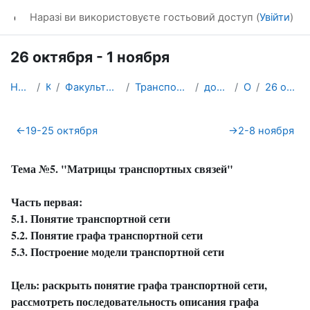
Перейти до головного вмісту
dl_KhNADU
Наразі ви використовуєте гостьовий доступ (
Увійти
)
26 октября - 1 ноября
На головну
Курси
Факультет транспортних систем
Транспортних систем і логістики
доц. Любий Є. В.
ОТТПС
26 октября - 1 ноября
Схема розділу
←
19-25 октября
→
2-8 ноября
Тема №5. "Матрицы транспортных связей"
Часть первая:
5.1.
Понятие транспортной сети
5.2. Понятие графа транспортной сети
5.3. Построение модели транспортной сети
Цель
: раскрыть
понятие
графа
транспортной
сети
,
рассмотреть
последовательность
описания
графа