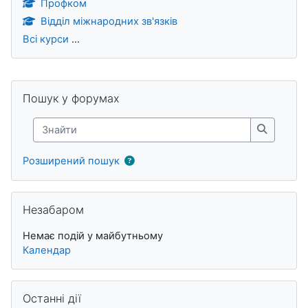
Профком
Відділ міжнародних зв'язків
Всі курси
...
Блоки
Пропустити Пошук у форумах
Пошук у форумах
Знайти
Знайти
Розширений пошук
Пропустити Незабаром
Незабаром
Немає подій у майбутньому
Календар
Пропустити Останні дії
Останні дії