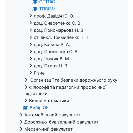
ОТТПіС
ТПВіЗМ
проф. Давідіч Ю. О.
доц. Очеретенко С. В.
доц. Пономарьова Н. В.
ст. викл. Токмиленко Т. Т.
доц. Кочина А. А.
доц. Свічинська О. В.
доц. Чижик В. М.
доц. Птиця Н. В.
Різне
Організації та безпеки дорожнього руху
Філософії та педагогіки професійної
підготовки
Вищої математики
Вибір ОК
Автомобільний факультет
Дорожньо-будівельний факультет
Механічний факультет