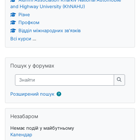
Alumni Association Kharkiv National Automobile
and Highway University (KhNAHU)
Різне
Профком
Відділ міжнародних зв'язків
Всі курси
...
Блоки
Пропустити Пошук у форумах
Пошук у форумах
Знайти
Знайти
Розширений пошук
Пропустити Незабаром
Незабаром
Немає подій у майбутньому
Календар