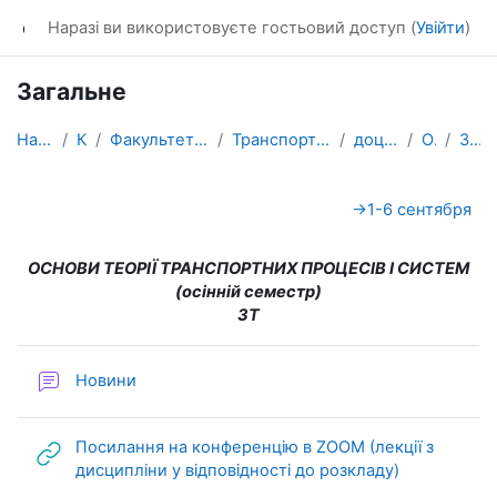
Перейти до головного вмісту
dl_KhNADU
Наразі ви використовуєте гостьовий доступ (
Увійти
)
Загальне
На головну
Курси
Факультет транспортних систем
Транспортних систем і логістики
доц. Любий Є. В.
ОТТПС
Загальне
Схема розділу
→
1-6 сентября
ОСНОВИ ТЕОРІЇ ТРАНСПОРТНИХ ПРОЦЕСІВ І СИСТЕМ
(осінній семестр)
3Т
Форум
Новини
Посилання на конференцію в ZOOM (лекції з
URL (веб-по
дисципліни у відповідності до розкладу)