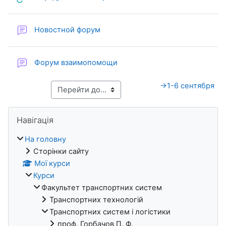
Новостной форум
Форум взаимопомощи
→
1-6 сентября
Блоки
Пропустити Навігація
Навігація
На головну
Сторінки сайту
Мої курси
Курси
Факультет транспортних систем
Транспортних технологій
Транспортних систем і логістики
проф. Горбачов П. Ф.