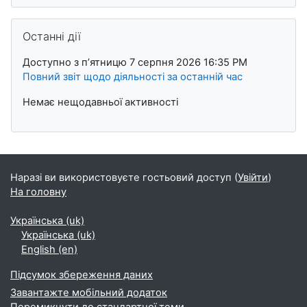
Пропустити Останні дії
Останні дії
Доступно з пʼятницю 7 серпня 2026 16:35 PM
Повний звіт щодо діяльності за останній час
Немає нещодавньої активності
Наразі ви використовуєте гостьовий доступ (
Увійти
)
На головну
Українська ‎(uk)‎
Українська ‎(uk)‎
English ‎(en)‎
Підсумок збереження даних
Завантажте мобільний додаток