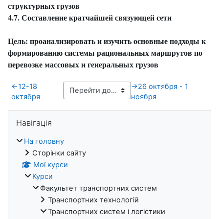
структурных
грузов
4.7
.
Составление
кратчайшей
связующей
сети
Цель:
проанализировать
и
изучить основные
подходы к
формированию
системы
рациональных
маршрутов
по
перевозке
массовых
и
генеральных
грузов
←
12-18
→
26 октября - 1
октября
ноября
Блоки
Пропустити Навігація
Навігація
На головну
Сторінки сайту
Мої курси
Курси
Факультет транспортних систем
Транспортних технологій
Транспортних систем і логістики