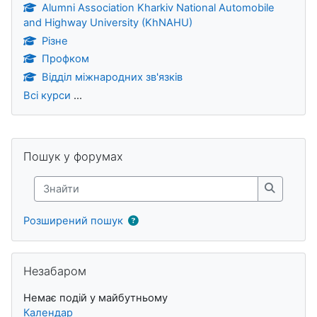
Alumni Association Kharkiv National Automobile
and Highway University (KhNAHU)
Різне
Профком
Відділ міжнародних зв'язків
Всі курси
...
Блоки
Пропустити Пошук у форумах
Пошук у форумах
Знайти
Знайти
Розширений пошук
Пропустити Незабаром
Незабаром
Немає подій у майбутньому
Календар