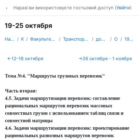
Перейти до головного вмісту
dl_KhNADU
Наразі ви використовуєте гостьовий доступ (
Увійти
)
19-25 октября
На головну
Курси
Факультет транспортних систем
Транспортних систем і логістики
доц. Любий Є. В.
ОТТПС
19-25 октября
Схема розділу
←
12-18 октября
→
26 октября - 1 ноября
Тема №4. "Маршруты грузовых перевозок"
Часть вторая:
4.5
.
Задачи
маршрутизации
перевозок
:
составление
рациональных
маршрутов
перевозок
массовых
совместных
грузов
с
использованием
таблиц
связи
и
совместной
матрицы
4.6
.
Задачи
маршрутизации
перевозок
: проектирование
рациональных
развозных
маршрутов
перевозок