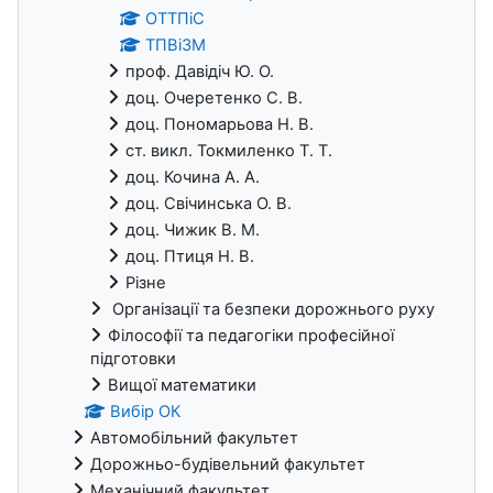
ОТТПіС
ТПВіЗМ
проф. Давідіч Ю. О.
доц. Очеретенко С. В.
доц. Пономарьова Н. В.
ст. викл. Токмиленко Т. Т.
доц. Кочина А. А.
доц. Свічинська О. В.
доц. Чижик В. М.
доц. Птиця Н. В.
Різне
Організації та безпеки дорожнього руху
Філософії та педагогіки професійної
підготовки
Вищої математики
Вибір ОК
Автомобільний факультет
Дорожньо-будівельний факультет
Механічний факультет