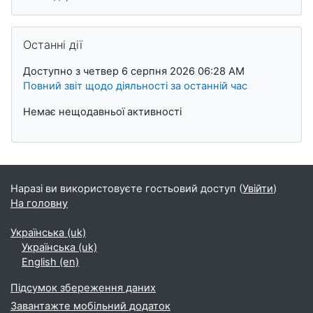
Пропустити Останні дії
Останні дії
Доступно з четвер 6 серпня 2026 06:28 AM
Повний звіт щодо діяльності за останній час
Немає нещодавньої активності
Наразі ви використовуєте гостьовий доступ (
Увійти
)
На головну
Українська ‎(uk)‎
Українська ‎(uk)‎
English ‎(en)‎
Підсумок збереження даних
Завантажте мобільний додаток