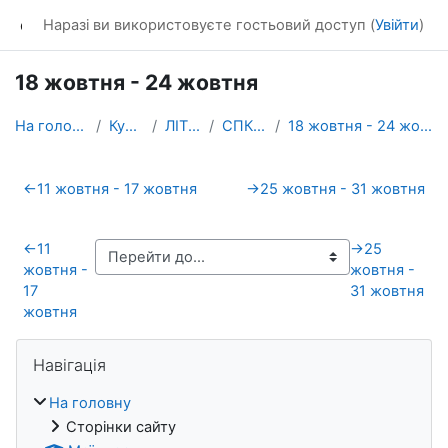
Перейти до головного вмісту
dl_KhNADU
Наразі ви використовуєте гостьовий доступ (
Увійти
)
18 жовтня - 24 жовтня
На головну
Курси
ЛІТОс
СПКДН
18 жовтня - 24 жовтня
Схема розділу
←
11 жовтня - 17 жовтня
→
25 жовтня - 31 жовтня
←
11
→
25
жовтня -
жовтня -
17
31 жовтня
жовтня
Блоки
Пропустити Навігація
Навігація
На головну
Сторінки сайту