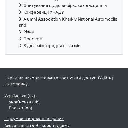
Опитування щодо вибіркових дисциплін
Конференції ХНАДУ
Alumni Association Kharkiv National Automobile
and...
Різне
Профком
Відділ міжнародних зв'язків
Блоки
Наразі ви використовуєте гостьовий доступ (
Увійти
)
На головну
Українська ‎(uk)‎
Українська ‎(uk)‎
English ‎(en)‎
Підсумок збереження даних
Завантажте мобільний додаток