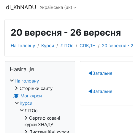
Перейти до головного вмісту
dl_KhNADU
Українська ‎(uk)‎
20 вересня - 26 вересня
На головну
Курси
ЛІТОс
СПКДН
20 вересня - 
Блоки
Пропустити Навігація
Навігація
Схема роз
◀︎
Загальне
На головну
Сторінки сайту
◀︎
Загальне
Мої курси
Курси
ЛІТОс
Сертифіковані
курси ХНАДУ
Дистанційні курси