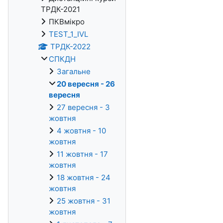
ТРДК-2021
ПКВмікро
TEST_1_IVL
ТРДК-2022
СПКДН
Загальне
20 вересня - 26
вересня
27 вересня - 3
жовтня
4 жовтня - 10
жовтня
11 жовтня - 17
жовтня
18 жовтня - 24
жовтня
25 жовтня - 31
жовтня