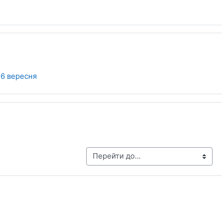
26 вересня
ділу