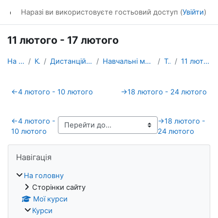
Перейти до головного вмісту
dl_KhNADU
Наразі ви використовуєте гостьовий доступ (
Увійти
)
11 лютого - 17 лютого
На головну
Курси
Дистанційне навчання ХНАДУ
Навчальні матеріали для викладачів
Т-2021
11 лютого - 17 лютого
Схема розділу
←
4 лютого - 10 лютого
→
18 лютого - 24 лютого
←
4 лютого -
→
18 лютого -
10 лютого
24 лютого
Блоки
Пропустити Навігація
Навігація
На головну
Сторінки сайту
Мої курси
Курси