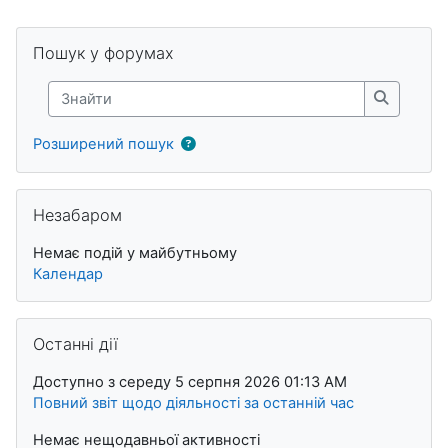
Блоки
Пропустити Пошук у форумах
Пошук у форумах
Знайти
Знайти
Розширений пошук
Пропустити Незабаром
Незабаром
Немає подій у майбутньому
Календар
Пропустити Останні дії
Останні дії
Доступно з середу 5 серпня 2026 01:13 AM
Повний звіт щодо діяльності за останній час
Немає нещодавньої активності