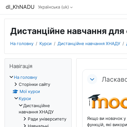
Перейти до головного вмісту
dl_KhNADU
Українська ‎(uk)‎
Дистанційне навчання для 
На головну
Курси
Дистанційне навчання ХНАДУ
Блоки
Пропустити Навігація
Навігація
Схема роз
На головну
Ласкаво
Сторінки сайту
Мої курси
Курси
Дистанційне
навчання ХНАДУ
Якщо ви новачок у 
Ради університету
функцій, які викор
Навчальні