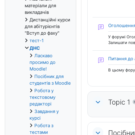
матеріали для
викладачів
Дистанційні курси
Оголошенн
для абітурієнтів
"Вступ до фаху"
У форумі Ого
тест-1
Залишати пов
ДНС
Ласкаво
Питання до 
просимо до
Moodle!
В цьому фору
Посібник для
студентів з Moodle
Робота у
текстовому
Topic 1
редакторі
Завдання у
курсі
Робота з
Посібни
тестами