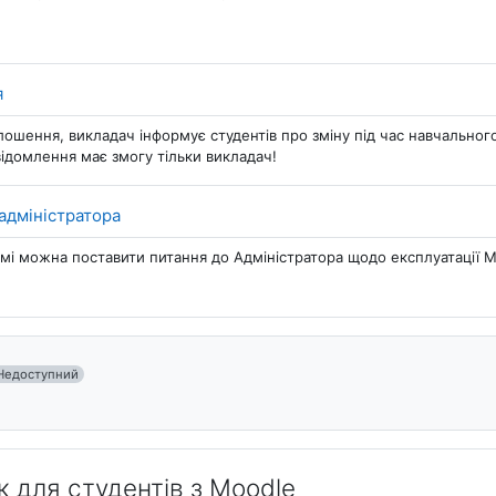
Форум
я
лошення, викладач інформує студентів про зміну під час навчальног
ідомлення має змогу тільки викладач!
Форум
адміністратора
мі можна поставити питання до Адміністратора щодо експлуатації Mo
Недоступний
к для студентів з Moodle