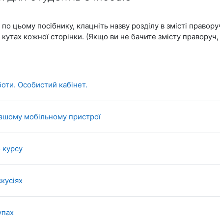
о цьому посібнику, клацніть назву розділу в змісті правору
утах кожної сторінки. (Якщо ви не бачите змісту праворуч, 
Книга
оти. Особистий кабінет.
Книга
вашому мобільному пристрої
Книга
о курсу
Книга
скусіях
Книга
упах