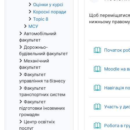
Оцінки у курсі
Коросні поради
Щоб переміщатися п
Topic 8
нижньому правому к
МСУ
Автомобільний
факультет
Дорожньо-
Початок роб
будівельний факультет
Механічний
факультет
Moodle на 
Факультет
управління та бізнесу
Навігація п
Факультет
транспортних систем
Факультет
Участь у ди
підготовки іноземних
громадян
Центр освітніх
Робота в гр
послуг