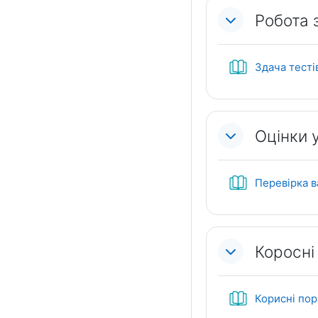
Робота 
Здача тесті
Оцінки у
Перевірка в
Коросні
Корисні по