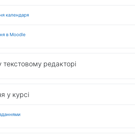
Книга
ня календаря
Книга
ня в Moodle
у текстовому редакторі
я у курсі
Книга
авданнями