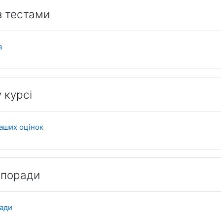
з тестами
Книга
в
 курсі
Книга
аших оцінок
 поради
Книга
ради