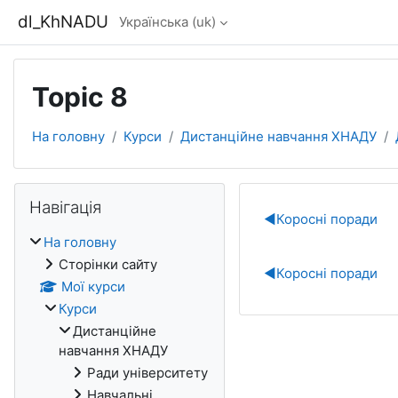
Перейти до головного вмісту
dl_KhNADU
Українська ‎(uk)‎
Topic 8
На головну
Курси
Дистанційне навчання ХНАДУ
Блоки
Пропустити Навігація
Навігація
Схема роз
◀︎
Коросні поради
На головну
Сторінки сайту
◀︎
Коросні поради
Мої курси
Курси
Дистанційне
навчання ХНАДУ
Ради університету
Навчальні