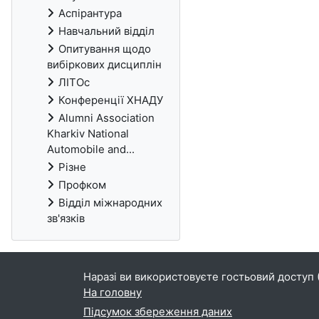
Аспірантура
Навчальний відділ
Опитування щодо
вибіркових дисциплін
ЛІТОс
Конференції ХНАДУ
Alumni Association
Kharkiv National
Automobile and...
Різне
Профком
Відділ міжнародних
зв'язків
Наразі ви використовуєте гостьовий доступ 
На головну
Підсумок збереження даних