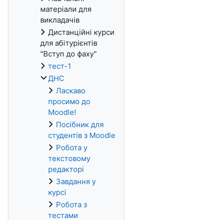
матеріали для
викладачів
Дистанційні курси
для абітурієнтів
"Вступ до фаху"
тест-1
ДНС
Ласкаво
просимо до
Moodle!
Посібник для
студентів з Moodle
Робота у
текстовому
редакторі
Завдання у
курсі
Робота з
тестами