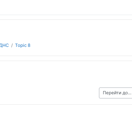
ДНС
Topic 8
ділу