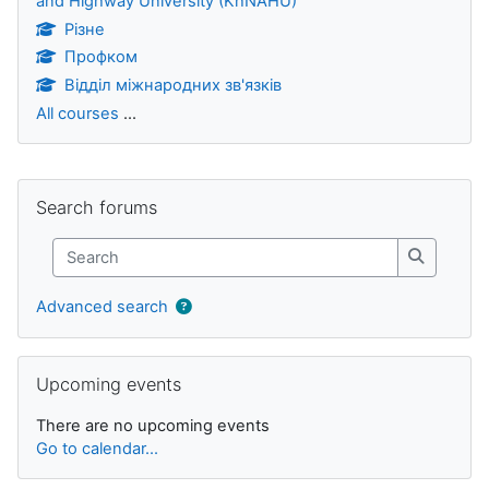
and Highway University (KhNAHU)
Різне
Профком
Відділ міжнародних зв'язків
All courses
...
Blocks
Skip Search forums
Search forums
Search
Search
Advanced search
Skip Upcoming events
Upcoming events
There are no upcoming events
Go to calendar...