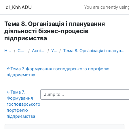
Skip to main content
dl_KhNADU
You are currently usin
Тема 8. Організація і планування
діяльності бізнес-процесів
підприємства
Home
Courses
Аспірантура
УК_АТ
Тема 8. Організація і планування діяльності бізнес...
Section outline
←
Тема 7. Формування господарського портфелю
підприємства
←
Тема 7.
Формування
господарського
портфелю
підприємства
Blocks
Skip Navigation