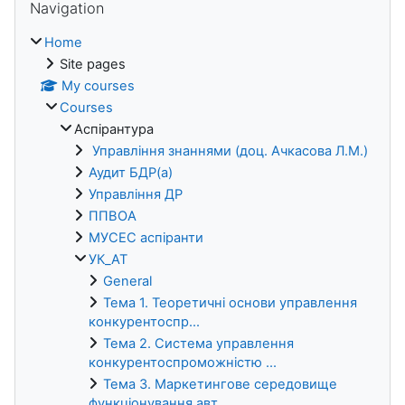
Navigation
Home
Site pages
My courses
Courses
Аспірантура
Управління знаннями (доц. Ачкасова Л.М.)
Аудит БДР(а)
Управління ДР
ППВОА
МУСЕС аспіранти
УК_АТ
General
Тема 1. Теоретичні основи управлення
конкурентоспр...
Тема 2. Система управлення
конкурентоспроможністю ...
Тема 3. Маркетингове середовище
функціонування авт...