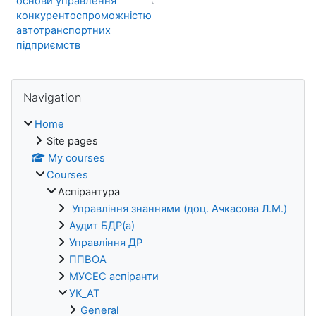
основи управлення
конкурентоспроможністю
автотранспортних
підприємств
Blocks
Skip Navigation
Navigation
Home
Site pages
My courses
Courses
Аспірантура
Управління знаннями (доц. Ачкасова Л.М.)
Аудит БДР(а)
Управління ДР
ППВОА
МУСЕС аспіранти
УК_АТ
General