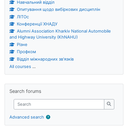
Навчальний відділ
Опитування щодо вибіркових дисциплін
ЛІТОс
Конференції ХНАДУ
Alumni Association Kharkiv National Automobile
and Highway University (KhNAHU)
Різне
Профком
Відділ міжнародних зв'язків
All courses
...
Blocks
Skip Search forums
Search forums
Search
Search
Advanced search