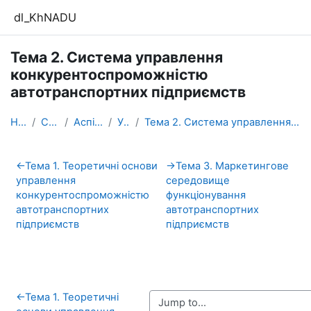
Skip to main content
dl_KhNADU
Тема 2. Система управлення
конкурентоспроможністю
автотранспортних підприємств
Home
Courses
Аспірантура
УК_АТ
Тема 2. Система управлення конкурентоспроможністю ...
Section outline
←
Тема 1. Теоретичні основи
→
Тема 3. Маркетингове
управлення
середовище
конкурентоспроможністю
функціонування
автотранспортних
автотранспортних
підприємств
підприємств
←
Тема 1. Теоретичні