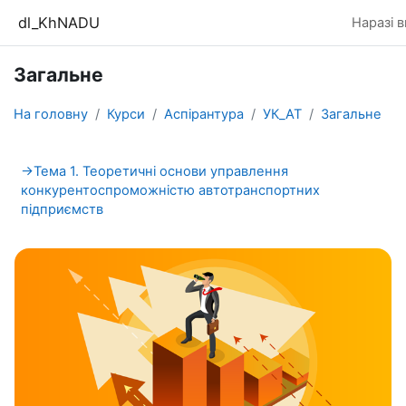
Перейти до головного вмісту
dl_KhNADU
Наразі 
Загальне
На головну
Курси
Аспірантура
УК_АТ
Загальне
Схема розділу
→
Тема 1. Теоретичні основи управлення
конкурентоспроможністю автотранспортних
підприємств