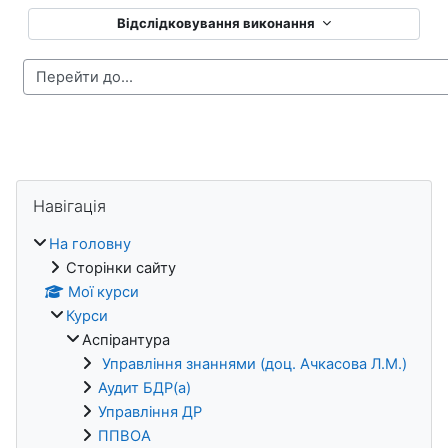
Відслідковування виконання
Блоки
Пропустити Навігація
Навігація
На головну
Сторінки сайту
Мої курси
Курси
Аспірантура
Управління знаннями (доц. Ачкасова Л.М.)
Аудит БДР(а)
Управління ДР
ППВОА