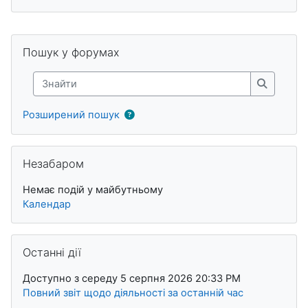
Блоки
Пропустити Пошук у форумах
Пошук у форумах
Знайти
Знайти
Розширений пошук
Пропустити Незабаром
Незабаром
Немає подій у майбутньому
Календар
Пропустити Останні дії
Останні дії
Доступно з середу 5 серпня 2026 20:33 PM
Повний звіт щодо діяльності за останній час