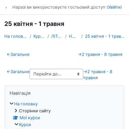
Перейти до головного вмісту
dl_KhNADU
Наразі ви використовуєте гостьовий доступ (
Увійти
)
25 квітня - 1 травня
На головну
Курси
ЛІТОс
НЩД
25 квітня - 1 травня
Схема розділу
←
Загальне
→
2 травня - 8 травня
←
Загальне
→
2 травня - 8
травня
Блоки
Пропустити Навігація
Навігація
На головну
Сторінки сайту
Мої курси
Курси