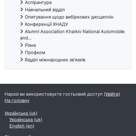
Аспірантура
Навчальний відділ
Опитування щодо вибіркових дисциплін
Конференції ХНАДУ
Alumni Association Kharkiv National Automobile
and...
Різне
Профком
Відділ міжнародних зв'язків
Блоки
Наразі ви використовуєте гостьовий доступ (
Увійти
)
На головну
Українська ‎(uk)‎
Українська ‎(uk)‎
English ‎(en)‎