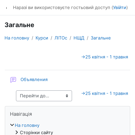
Перейти до головного вмісту
dl_KhNADU
Наразі ви використовуєте гостьовий доступ (
Увійти
)
Загальне
На головну
Курси
ЛІТОс
НЩД
Загальне
Схема розділу
→
25 квітня - 1 травня
Форум
Объявления
→
25 квітня - 1 травня
Блоки
Пропустити Навігація
Навігація
На головну
Сторінки сайту