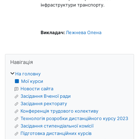
інфраструктури транспорту.
Викладач:
Лежнева Олена
Блоки
Пропустити Навігація
Навігація
На головну
Мої курси
Новости сайта
Засідання Вченої ради
Засідання ректорату
Конференція трудового колективу
Технологія розробки дистанційного курсу 2023
Засідання стипендіальної комісії
Підготовка дистанційних курсів