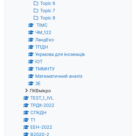
Topic 6
Topic 7
Topic 8
ТІМС
ЧМ_122
ЛандЕко
ТПДН
Укрмова для іноземців
ІОТ
ТММНТУ
Математичний аналіз
ЗЕ
ПКВмікро
TEST_1_IVL
ТРДК-2022
СПКДН
Т1
ЕЕН-2022
В2020-2