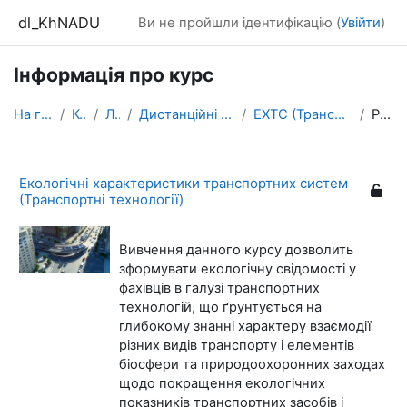
Перейти до головного вмісту
dl_KhNADU
Ви не пройшли ідентифікацію (
Увійти
)
Інформація про курс
На головну
Курси
ЛІТОс
Дистанційні курси ТРДК-2021
ЕХТС (Транспортні технології)
Резюме
Екологічні характеристики транспортних систем
(Транспортні технології)
В
ивчення данного курсу дозволить
з
формувати екологічну свідомості у
фахівців в галузі транспортних
технологій, що ґрунтується на
глибокому знанні характеру взаємодії
різних видів транспорту і елементів
біосфери та природоохоронних заходах
щодо покращення екологічних
показників транспортних засобів і