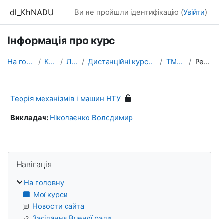
Перейти до головного вмісту
dl_KhNADU
Ви не пройшли ідентифікацію (
Увійти
)
Інформація про курс
На головну
Курси
ЛІТОс
Дистанційні курси ТРДК-2021
ТММНТУ
Резюме
Теорія механізмів і машин НТУ
Викладач:
Ніколаєнко Володимир
Блоки
Пропустити Навігація
Навігація
На головну
Мої курси
Новости сайта
Засідання Вченої ради