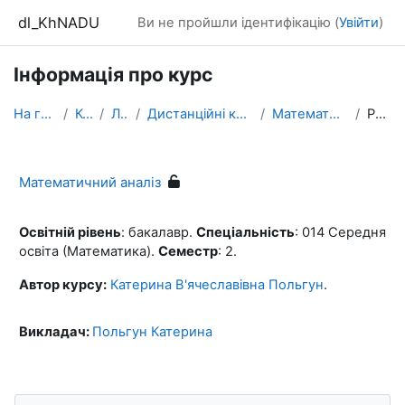
Перейти до головного вмісту
dl_KhNADU
Ви не пройшли ідентифікацію (
Увійти
)
Інформація про курс
На головну
Курси
ЛІТОс
Дистанційні курси ТРДК-2021
Математичний аналіз
Резюме
Математичний аналіз
Освітній рівень
: бакалавр.
Спеціальність
: 014 Середня
освіта (Математика).
Семестр
: 2.
Автор курсу:
Катерина В'ячеславівна Польгун
.
Викладач:
Польгун Катерина
Блоки
Пропустити Навігація