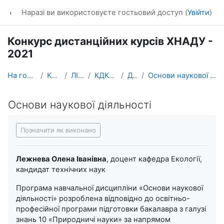
Перейти до головного вмісту
dl_KhNADU
Наразі ви використовуєте гостьовий доступ (
Увійти
)
Конкурс дистанційних курсів ХНАДУ -
2021
На головну
Курси
ЛІТОс
КДК-2021
ДБФ
Основи наукової діяльності
Основи наукової діяльності
Умови завершення
Позначити як виконано
Лежнева Олена Іванівна
, доцент кафедра Екології,
кандидат технічних наук
Програма навчальної дисципліни «Основи наукової
діяльності» розроблена відповідно до освітньо-
професійної програми підготовки бакалавра з галузі
знань 10 «Природничі науки» за напрямом