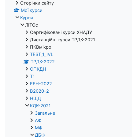
Сторінки сайту
Мої курси
Курси
ЛІТОс
Сертифіковані курси ХНАДУ
Дистанційні курси ТРДК-2021
ПКВмікро
TEST_1_IVL
ТРДК-2022
СПКДН
Т1
ЕЕН-2022
В2020-2
НЩД
КДК-2021
Загальне
АФ
МФ
ДБФ