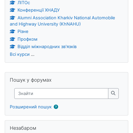
ЛІТОс
Конференції ХНАДУ
Alumni Association Kharkiv National Automobile
and Highway University (KhNAHU)
Різне
Профком
Відділ міжнародних зв'язків
Всі курси
...
Блоки
Пропустити Пошук у форумах
Пошук у форумах
Знайти
Знайти
Розширений пошук
Пропустити Незабаром
Незабаром