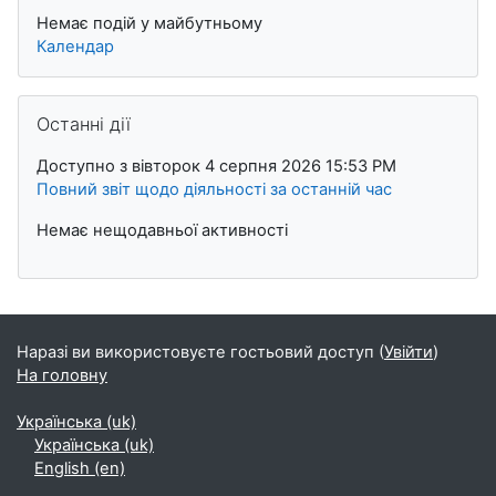
Немає подій у майбутньому
Календар
Пропустити Останні дії
Останні дії
Доступно з вівторок 4 серпня 2026 15:53 PM
Повний звіт щодо діяльності за останній час
Немає нещодавньої активності
Наразі ви використовуєте гостьовий доступ (
Увійти
)
На головну
Українська ‎(uk)‎
Українська ‎(uk)‎
English ‎(en)‎