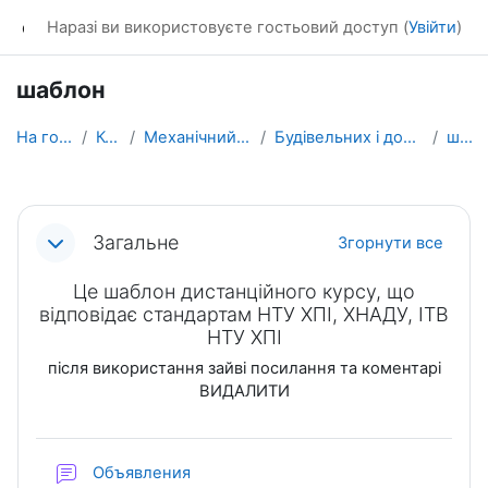
Перейти до головного вмісту
dl_KhNADU
Наразі ви використовуєте гостьовий доступ (
Увійти
)
шаблон
На головну
Курси
Механічний факультет
Будівельних і дорожніх машин
шбл-1
Схема розділу
Загальне
Згорнути все
Це шаблон дистанційного курсу, що
відповідає стандартам НТУ ХПІ, ХНАДУ, ІТВ
НТУ ХПІ
після використання зайві посилання та коментарі
ВИДАЛИТИ
Форум
Объявления