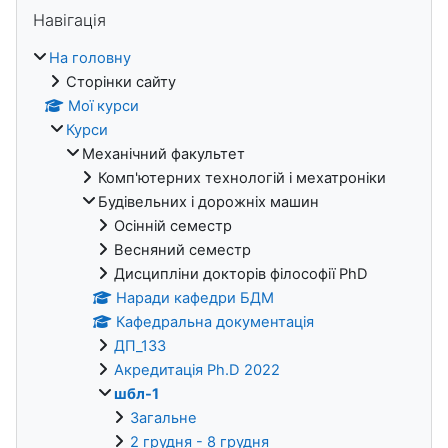
Блоки
Пропустити Навігація
Навігація
На головну
Сторінки сайту
Мої курси
Курси
Механічний факультет
Комп'ютерних технологій і мехатроніки
Будівельних і дорожніх машин
Осінній семестр
Весняний семестр
Дисципліни докторів філософії PhD
Наради кафедри БДМ
Кафедральна документація
ДП_133
Акредитація Ph.D 2022
шбл-1
Загальне
2 грудня - 8 грудня