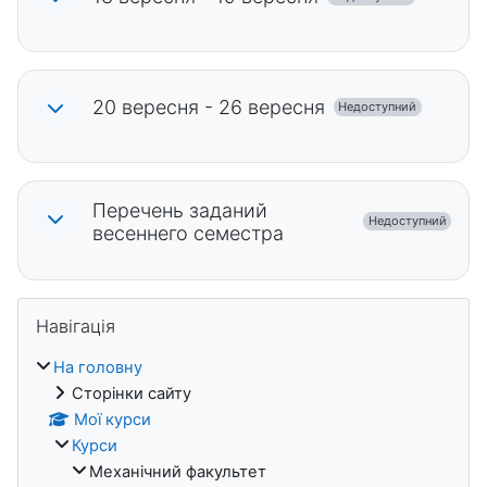
20 вересня - 26 вересня
Недоступний
Перечень заданий
Недоступний
весеннего семестра
Блоки
Пропустити Навігація
Навігація
На головну
Сторінки сайту
Мої курси
Курси
Механічний факультет