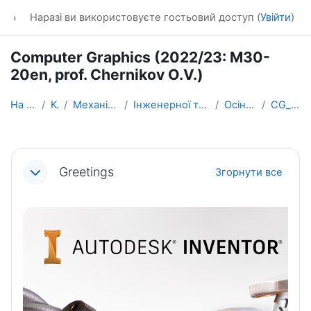
Перейти до головного вмісту
dl_KhNADU
Наразі ви використовуєте гостьовий доступ (
Увійти
)
Computer Graphics (2022/23: M30-
20en, prof. Chernikov O.V.)
На головну
Курси
Механічний факультет
Інженерної та комп’ютерної графіки
Осінній семестр
CG_M30-20eng
Схема розділу
Greetings
Згорнути все