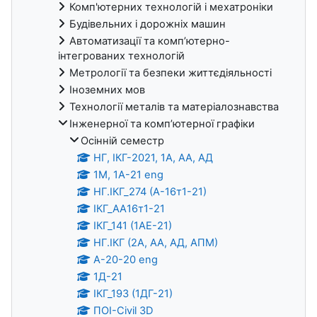
Комп'ютерних технологій і мехатроніки
Будівельних і дорожніх машин
Автоматизації та комп’ютерно-
інтегрованих технологій
Метрології та безпеки життєдіяльності
Іноземних мов
Технології металів та матеріалознавства
Інженерної та комп’ютерної графіки
Осінній семестр
НГ, ІКГ-2021, 1А, АА, АД
1М, 1А-21 eng
НГ.ІКГ_274 (А-16т1-21)
ІКГ_АА16т1-21
ІКГ_141 (1АЕ-21)
НГ.ІКГ (2А, АА, АД, АПМ)
А-20-20 eng
1Д-21
ІКГ_193 (1ДГ-21)
ПOІ-Civil 3D