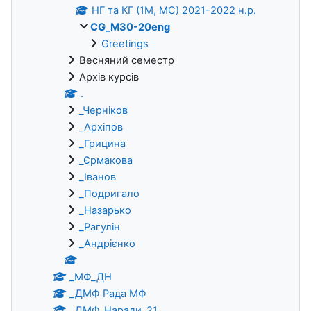
НГ та КГ (1М, МС) 2021-2022 н.р.
CG_M30-20eng
Greetings
Весняний семестр
Архів курсів
.
_Черніков
_Архіпов
_Грицина
_Єрмакова
_Іванов
_Подригало
_Назарько
_Рагулін
_Андрієнко
_МФ_ДН
_ДМФ Рада МФ
_ДМФ_Наради_21