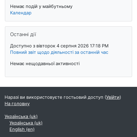
Немає подій у майбутньому
Календар
Пропустити Останні дії
Останні дії
Доступно з вівторок 4 серпня 2026 17:18 PM
Повний звіт щодо діяльності за останній час
Немає нещодавньої активності
Наразі ви використовуєте гостьовий доступ (
Увійти
)
На головну
Українська ‎(uk)‎
Українська ‎(uk)‎
English ‎(en)‎