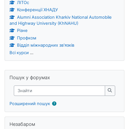
ЛІТОс
Конференції ХНАДУ
Alumni Association Kharkiv National Automobile
and Highway University (KhNAHU)
Різне
Профком
Відділ міжнародних зв'язків
Всі курси
...
Блоки
Пропустити Пошук у форумах
Пошук у форумах
Знайти
Знайти
Розширений пошук
Пропустити Незабаром
Незабаром