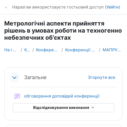
Перейти до головного вмісту
dl_KhNADU
Наразі ви використовуєте гостьовий доступ (
Увійти
)
Метрологічні аспекти прийняття
рішень в умовах роботи на техногенно
небезпечних об’єктах
На головну
Курси
Конференції ХНАДУ
Конференції ХНАДУ - 2019
МАПРУРТНО2019
Схема розділу
Загальне
Згорнути все
Форум
обговорення доповідей конференції
Відслідковування виконання