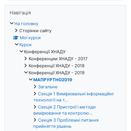
Блоки
Пропустити Навігація
Навігація
На головну
Сторінки сайту
Мої курси
Курси
Конференції ХНАДУ
Конференции ХНАДУ - 2017
Конференції ХНАДУ - 2018
Конференції ХНАДУ - 2019
МАПРУРТНО2019
Загальне
Секція 1 Вимірювальні інформаційні
технології на т...
Секція 2 Пристрої і методи
вимірювання та контролю...
Секція 3 Проблемні питання
прийняття рішень