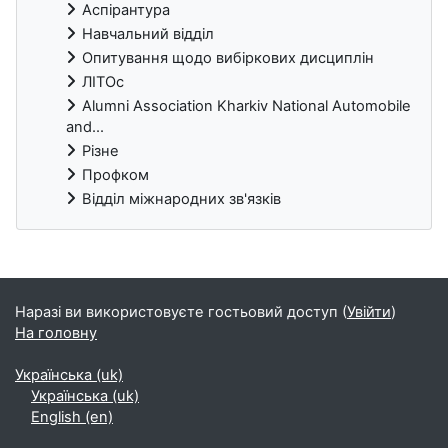
Аспірантура
Навчальний відділ
Опитування щодо вибіркових дисциплін
ЛІТОс
Alumni Association Kharkiv National Automobile
and...
Різне
Профком
Відділ міжнародних зв'язків
Блоки
Наразі ви використовуєте гостьовий доступ (
Увійти
)
На головну
Українська ‎(uk)‎
Українська ‎(uk)‎
English ‎(en)‎