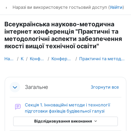
Перейти до головного вмісту
dl_KhNADU
Наразі ви використовуєте гостьовий доступ (
Увійти
)
Всеукраїнська науково-методична
інтернет конференція "Практичні та
методологічні аспекти забезпечення
якості вищої технічної освіти"
На головну
Курси
Конференції ХНАДУ
Конференції ХНАДУ - 2019
Практичні та методологічні аспекти забезпечення як...
Схема розділу
Загальне
Згорнути все
Секція 1. Інноваційні методи і технології
Форум
підготовки фахівців будівельної галузі
Відслідковування виконання