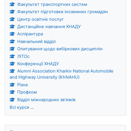
Факультет транспортних систем
Факультет підготовки іноземних громадян
Центр освітніх послуг
Дистанційне навчання ХНАДУ
Аспірантура
Навчальний відділ
Опитування щодо вибіркових дисциплін
ЛІТОс
Конференції ХНАДУ
Alumni Association Kharkiv National Automobile
and Highway University (KhNAHU)
Різне
Профком
Відділ міжнародних зв'язків
Всі курси
...
Блоки
Пропустити Пошук у форумах