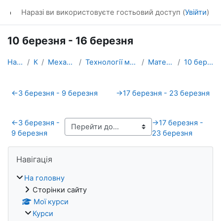
Перейти до головного вмісту
dl_KhNADU
Наразі ви використовуєте гостьовий доступ (
Увійти
)
10 березня - 16 березня
На головну
Курси
Механічний факультет
Технології металів та матеріалознавства
Матеріалознавство_2
10 березня - 16 березня
Схема розділу
←
3 березня - 9 березня
→
17 березня - 23 березня
←
3 березня -
→
17 березня -
9 березня
23 березня
Блоки
Пропустити Навігація
Навігація
На головну
Сторінки сайту
Мої курси
Курси